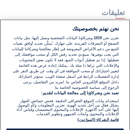
تعليقات
نحن نهتم بخصوصيتك
لا توجد تعليقات مكتوبة حتى الآن. كن الأول!
نخزن نحن
1019
وشركاؤنا البيانات الشخصية ونصل إليها، مثل بيانات
التصفح أو المعرفات الفريدة، على جهازك. يُمكّن تحديد أوافق تقنيات
اكتب تعليقًا جديدًا ...
التتبع من دعم الأغراض المعروضة في إطار معالجتنا وشركائنا للبيانات
التي يجب توفيرها. سيؤدي تحديد رفض الكل أو سحب موافقتك إلى
تعطيلها. إذا تم تعطيل أدوات التتبع، فقد لا تكون بعض المحتويات
والإعلانات التي تراها ذا صلة بك. يمكنك إعادة عرض هذه القائمة
لتغيير اختياراتك أو سحب الموافقة في أي وقت عن طريق النقر على
إدارة التفضيلات الرابط في أسفل صفحة الويب. ستؤثر اختياراتك
داخل الموقع الإلكتروني الخاص بنا. لمزيد من التفاصيل، يرجى
الرجوع إلى سياسة الخصوصية الخاصة بنا.
نعمد نحن وشركاؤنا إلى معالجة البيانات لتقديم:
استخدام بيانات الموقع الجغرافي الدقيقة. فحص خصائص الجهاز
بشكل فعال من أجل تحديد الهوية. تخزين المعلومات و/أو الوصول
إليها على أحد الأجهزة. الإعلانات والمحتوى المخصصان وقياس أداء
الإعلانات والمحتوى وأبحاث الجمهور وتطوير الخدمات.
قائمة الشركاء (المورّدون)