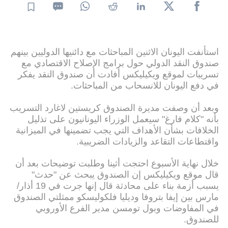
استأنفت اليونان الاثنين المباحثات مع دائنيها الدوليين بينهم
صندوق النقد الدولي حول برامج الإصلاح الاقتصادي مع
تسريبات لموقع ويكيليكس أفادت أن صندوق النقد يفكر
في دفع اليونان للانسحاب من المباحثات.
وبعد أن وصفت مديرة الصندوق كريستين لاغارد التسريب
بأنه "كلام فارغ" سيعمل الوزراء اليونانيون على تذليل
الخلافات بشأن الأهداف التي يجب تضمينها في الميزانية
واقتطاعات التقاعد والزيادات الضريبية.
خلال نهاية الأسبوع احتجت أثينا وطلبت توضيحات بعد أن
قال موقع ويكيليكس إن الصندوق يبحث عن "حدث"
يسبب أزمة بناء على محادثة قال إنها جرت في 19 أذار/
مارس بين إيفا بتروفا وديليا فلكوليسكو ممثلتي الصندوق
في المفاوضات وبول تومسن مدير الفرع الأوروبي
للصندوق.