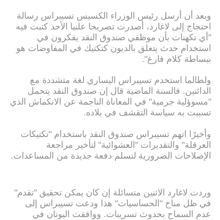
وبعد أن أرسل رئيس الوزراء الكسيس تسيبراس رسالة
احتجاج إلى لاغارد، أصدرت تصريحا علنيا الأحد كتبت فيه
"أي تكهنات بأن موظفي صندوق النقد يفكرون في
استخدام حدث يتعلق بالديون كتكتيك في المفاوضات هو
ببساطة كلام فارغ".
ولطالما استخدم تسيبراس اليساري لغة متشددة مع
الدائنين. فالسنة الماضية قال إن صندوق النقد يتحمل
"مسوؤلية جرمية" في المعاناة الناجمة عن الانكماش الذي
تسببت به سياسة التقشف في بلاده.
وأخيرًا اتهم تسيبراس صندوق النقد باستخدام "تكتيكات
العرقلة" والتقديرات "العشوائية" لتأخير مراجعة
الإصلاحات الضرورية لتسلم دفعة جديدة من المساعدات.
وردت لاغارد الاثنين متسائلة إن كان يمكن تحقيق "تقدم"
في ظل مناخ "الحساسيات" هذا ودعت تسيبراس إلى
عدم السماح بحدوث تسريبات. ووافقت اليونان في