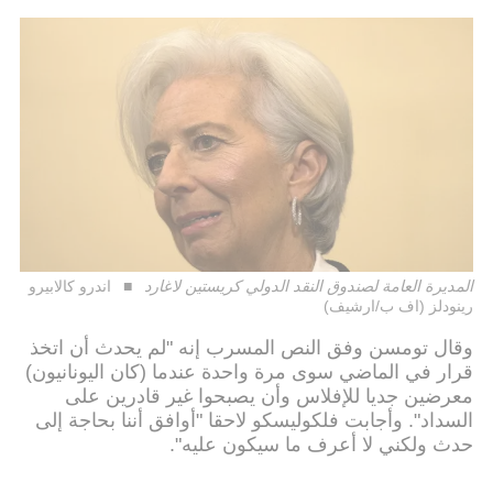
المديرة العامة لصندوق النقد الدولي كريستين لاغارد
اندرو كالابيرو
رينودلز (اف ب/ارشيف)
وقال تومسن وفق النص المسرب إنه "لم يحدث أن اتخذ
قرار في الماضي سوى مرة واحدة عندما (كان اليونانيون)
معرضين جديا للإفلاس وأن يصبحوا غير قادرين على
السداد". وأجابت فلكوليسكو لاحقا "أوافق أننا بحاجة إلى
حدث ولكني لا أعرف ما سيكون عليه".