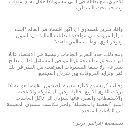
الاخرى، مع بطالة في ادنى مستوياتها خلال تسع سنوات
وتضخم تحت السيطرة.
وافاد تقرير للصندوق ان اكبر اقتصاد في العالم "اثبت
مرارا مرونته في مواجهة التقلبات المالية في السوق،
ودولار قوي، وطلب عالمي باهت".
ومع ذلك، حدد التقرير اتجاهات رئيسية في الاقتصاد قائلا
انها ستخنق ببطء تحقيق النمو في المستقبل اذا لم تعالج
بسرعة، ولا سيما المستويات المرتفعة من الفقر في بلد
غني وتزايد الفروقات بين شرئاح المجتمع.
وقالت كريستين لاغارد مديرة الصندوق "تقييمنا هو انه اذا
تركت القوى الاربع لحالها، وهي المشاركة والانتاجية
والاستقطاب والفقر، فانها ستؤدي الى تآكل اساسات
النمو (الفعلية والمحتملة) ولجم مكاسب مستوى المعيشة
في الولايات المتحدة".
بمساهمة (فرانس برس)