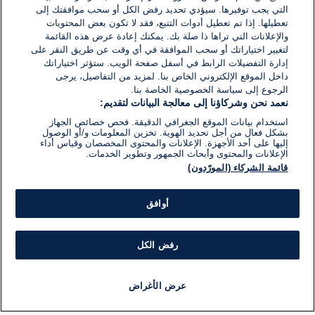
التي يجب توفيرها. سيؤدي تحديد رفض الكل أو سحب موافقتك إلى
تعطيلها. إذا تم تعطيل أدوات التتبع، فقد لا تكون بعض المحتويات
والإعلانات التي تراها ذا صلة بك. يمكنك إعادة عرض هذه القائمة
لتغيير اختياراتك أو سحب الموافقة في أي وقت عن طريق النقر على
إدارة التفضيلات الرابط في أسفل صفحة الويب. ستؤثر اختياراتك
داخل الموقع الإلكتروني الخاص بنا. لمزيد من التفاصيل، يرجى
الرجوع إلى سياسة الخصوصية الخاصة بنا.
نعمد نحن وشركاؤنا إلى معالجة البيانات لتقديم:
استخدام بيانات الموقع الجغرافي الدقيقة. فحص خصائص الجهاز
بشكل فعال من أجل تحديد الهوية. تخزين المعلومات و/أو الوصول
إليها على أحد الأجهزة. الإعلانات والمحتوى المخصصان وقياس أداء
الإعلانات والمحتوى وأبحاث الجمهور وتطوير الخدمات.
قائمة الشركاء (المورّدون)
أوافق
رفض الكل
عرض الأغراض
أخبار
أخبار هامة
مباشر
مذياع
برنامج