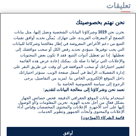
تعليقات
نحن نهتم بخصوصيتك
لا توجد تعليقات مكتوبة حتى الآن. كن الأول!
نخزن نحن
1019
وشركاؤنا البيانات الشخصية ونصل إليها، مثل بيانات
التصفح أو المعرفات الفريدة، على جهازك. يُمكّن تحديد أوافق تقنيات
اكتب تعليقًا جديدًا ...
التتبع من دعم الأغراض المعروضة في إطار معالجتنا وشركائنا للبيانات
التي يجب توفيرها. سيؤدي تحديد رفض الكل أو سحب موافقتك إلى
تعطيلها. إذا تم تعطيل أدوات التتبع، فقد لا تكون بعض المحتويات
والإعلانات التي تراها ذا صلة بك. يمكنك إعادة عرض هذه القائمة
لتغيير اختياراتك أو سحب الموافقة في أي وقت عن طريق النقر على
إدارة التفضيلات الرابط في أسفل صفحة الويب. ستؤثر اختياراتك
داخل الموقع الإلكتروني الخاص بنا. لمزيد من التفاصيل، يرجى
الرجوع إلى سياسة الخصوصية الخاصة بنا.
نعمد نحن وشركاؤنا إلى معالجة البيانات لتقديم:
استخدام بيانات الموقع الجغرافي الدقيقة. فحص خصائص الجهاز
بشكل فعال من أجل تحديد الهوية. تخزين المعلومات و/أو الوصول
إليها على أحد الأجهزة. الإعلانات والمحتوى المخصصان وقياس أداء
الإعلانات والمحتوى وأبحاث الجمهور وتطوير الخدمات.
قائمة الشركاء (المورّدون)
أوافق