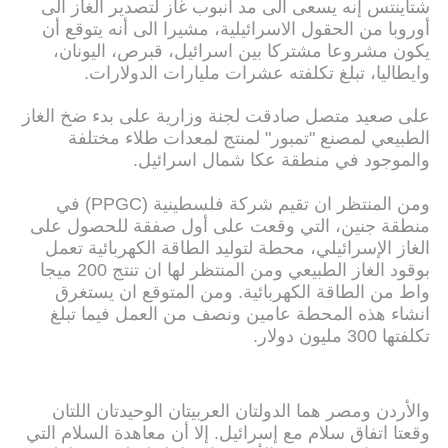
شتاينتس إنه يسعى الى مد أنبوب غاز لتصدير الغاز الى
أوروبا من الحقول الاسرائيلية، مشيرا الى أنه يتوقع أن
يكون مشروعا مشتركا بين اسرائيل، قبرص، اليونان،
وايطاليا، تبلغ تكلفته عشرات مليارات الدولارات.
على صعيد متصل صادقت لجنة وزارية على بدء ضخ الغاز
الطبيعي لمصنع "تمبور" لمنتج لمعدات طلاء مختلفة
والموجود في منطقة عكا شمال اسرائيل.
ومن المنتظر ان تقيم شركة فلسطينية (PPGC) في
منطقة جنين، التي وقعت على أول صفقة للحصول على
الغاز الإسرائيلي، محطة لتوليد الطاقة الكهربائية تعمل
بوقود الغاز الطبيعي ومن المنتظر لها ان تنتج 200 ميجا
واط من الطاقة الكهربائية. ومن المتوقع ان يستغرق
انشاء هذه المحطة عامين ونصف من العمل فيما تبلغ
تكلفتها 300 مليون دولار.
والأردن ومصر هما الدولتان العربيتان الوحيدتان اللتان
وقعتا اتفاق سلام مع إسرائيل. إلا أن معاهدة السلام التي