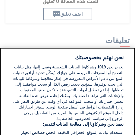
تلقت هذه المقالة 0 تعليق
اضف تعليق
تعليقات
نحن نهتم بخصوصيتك
لا توجد تعليقات مكتوبة حتى الآن. كن الأول!
نخزن نحن
1019
وشركاؤنا البيانات الشخصية ونصل إليها، مثل بيانات
التصفح أو المعرفات الفريدة، على جهازك. يُمكّن تحديد أوافق تقنيات
اكتب تعليقًا جديدًا ...
التتبع من دعم الأغراض المعروضة في إطار معالجتنا وشركائنا للبيانات
التي يجب توفيرها. سيؤدي تحديد رفض الكل أو سحب موافقتك إلى
تعطيلها. إذا تم تعطيل أدوات التتبع، فقد لا تكون بعض المحتويات
والإعلانات التي تراها ذا صلة بك. يمكنك إعادة عرض هذه القائمة
لتغيير اختياراتك أو سحب الموافقة في أي وقت عن طريق النقر على
إدارة التفضيلات الرابط في أسفل صفحة الويب. ستؤثر اختياراتك
داخل الموقع الإلكتروني الخاص بنا. لمزيد من التفاصيل، يرجى
الرجوع إلى سياسة الخصوصية الخاصة بنا.
نعمد نحن وشركاؤنا إلى معالجة البيانات لتقديم:
استخدام بيانات الموقع الجغرافي الدقيقة. فحص خصائص الجهاز