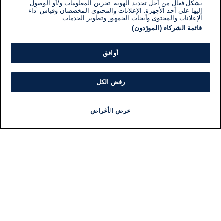
بشكل فعال من أجل تحديد الهوية. تخزين المعلومات و/أو الوصول
إليها على أحد الأجهزة. الإعلانات والمحتوى المخصصان وقياس أداء
الإعلانات والمحتوى وأبحاث الجمهور وتطوير الخدمات.
قائمة الشركاء (المورّدون)
أوافق
رفض الكل
عرض الأغراض
أخبار
أخبار هامة
مجانا
مذياع
برنامج
معلومات
فئ
اللجنة التنفيذية i24NEWS
ملخ
برنامج i24NEWS
ال
الاذاعة الحية
شؤو
حياة مهنية
دو
اتصال
موند
خريطة الموقع
ثقا