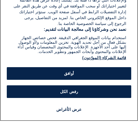
والإعلانات التي تراها ذا صلة بك. يمكنك إعادة عرض هذه القائمة
لتغيير اختياراتك أو سحب الموافقة في أي وقت عن طريق النقر على
إدارة التفضيلات الرابط في أسفل صفحة الويب. ستؤثر اختياراتك
داخل الموقع الإلكتروني الخاص بنا. لمزيد من التفاصيل، يرجى
الرجوع إلى سياسة الخصوصية الخاصة بنا.
نعمد نحن وشركاؤنا إلى معالجة البيانات لتقديم:
استخدام بيانات الموقع الجغرافي الدقيقة. فحص خصائص الجهاز
بشكل فعال من أجل تحديد الهوية. تخزين المعلومات و/أو الوصول
إليها على أحد الأجهزة. الإعلانات والمحتوى المخصصان وقياس أداء
الإعلانات والمحتوى وأبحاث الجمهور وتطوير الخدمات.
قائمة الشركاء (المورّدون)
أوافق
رفض الكل
عرض الأغراض
أخبار
أخبار هامة
مجانا
مذياع
برنامج