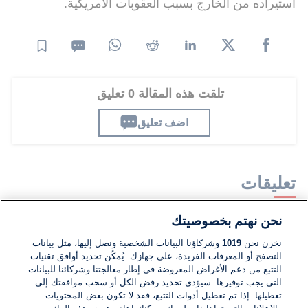
استيراده من الخارج بسبب العقوبات الأمريكية.
تلقت هذه المقالة 0 تعليق
اضف تعليق
تعليقات
نحن نهتم بخصوصيتك
لا توجد تعليقات مكتوبة حتى الآن. كن الأول!
نخزن نحن
1019
وشركاؤنا البيانات الشخصية ونصل إليها، مثل بيانات
التصفح أو المعرفات الفريدة، على جهازك. يُمكّن تحديد أوافق تقنيات
اكتب تعليقًا جديدًا ...
التتبع من دعم الأغراض المعروضة في إطار معالجتنا وشركائنا للبيانات
التي يجب توفيرها. سيؤدي تحديد رفض الكل أو سحب موافقتك إلى
تعطيلها. إذا تم تعطيل أدوات التتبع، فقد لا تكون بعض المحتويات