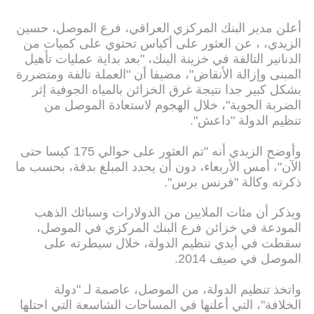
أعلن مدير البنك المركزي العراقي، فرع الموصل، حسين
الزيدي، ، عن العثور على أكياس تحتوي على كميات من
الدنانير التالفة في خزينة البنك، "بعد بداية عمليات تأهيل
المبنى وإزالة الأنقاض"، مضيفا أن "العملة تالفة ومتضررة
بشكل كبير جدا نتيجة غرق الخزائن بالمياه الجوفية إثر
الضربة الجوية"، خلال الهجوم لاستعادة الموصل من
تنظيم الدولة "داعش".
وأوضح الزيدي أنه "تم العثور على حوالي 175 كيسا حتى
الآن"، أمس الأربعاء، دون أن يحدد المبلغ بدقة، بحسب ما
ذكرته وكالة "فرنس برس".
ويذكر أن مئات الملايين من الدولارات وسبائك الذهب
المودعة في خزائن فرع البنك المركزي في الموصل،
سقطت في أيدي تنظيم الدولة، خلال سيطرته على
الموصل في صيف 2014.
واتخذ تنظيم الدولة، من الموصل، عاصمة لـ "دولة
الخلافة"، التي أعلنها في المساحات الشاسعة التي احتلها