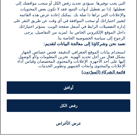
التي يجب توفيرها. سيؤدي تحديد رفض الكل أو سحب موافقتك إلى
تعطيلها. إذا تم تعطيل أدوات التتبع، فقد لا تكون بعض المحتويات
والإعلانات التي تراها ذا صلة بك. يمكنك إعادة عرض هذه القائمة
لتغيير اختياراتك أو سحب الموافقة في أي وقت عن طريق النقر على
إدارة التفضيلات الرابط في أسفل صفحة الويب. ستؤثر اختياراتك
داخل الموقع الإلكتروني الخاص بنا. لمزيد من التفاصيل، يرجى
الرجوع إلى سياسة الخصوصية الخاصة بنا.
نعمد نحن وشركاؤنا إلى معالجة البيانات لتقديم:
استخدام بيانات الموقع الجغرافي الدقيقة. فحص خصائص الجهاز
بشكل فعال من أجل تحديد الهوية. تخزين المعلومات و/أو الوصول
إليها على أحد الأجهزة. الإعلانات والمحتوى المخصصان وقياس أداء
الإعلانات والمحتوى وأبحاث الجمهور وتطوير الخدمات.
قائمة الشركاء (المورّدون)
أوافق
رفض الكل
عرض الأغراض
أخبار
أخبار هامة
مجانا
مذياع
برنامج