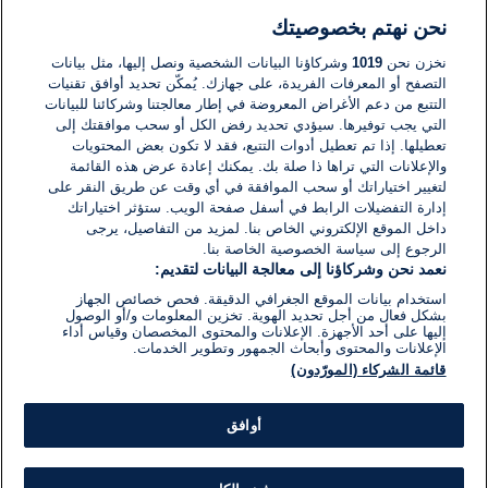
نحن نهتم بخصوصيتك
لا توجد تعليقات مكتوبة حتى الآن. كن الأول!
نخزن نحن
1019
وشركاؤنا البيانات الشخصية ونصل إليها، مثل بيانات
التصفح أو المعرفات الفريدة، على جهازك. يُمكّن تحديد أوافق تقنيات
اكتب تعليقًا جديدًا ...
التتبع من دعم الأغراض المعروضة في إطار معالجتنا وشركائنا للبيانات
التي يجب توفيرها. سيؤدي تحديد رفض الكل أو سحب موافقتك إلى
تعطيلها. إذا تم تعطيل أدوات التتبع، فقد لا تكون بعض المحتويات
والإعلانات التي تراها ذا صلة بك. يمكنك إعادة عرض هذه القائمة
لتغيير اختياراتك أو سحب الموافقة في أي وقت عن طريق النقر على
إدارة التفضيلات الرابط في أسفل صفحة الويب. ستؤثر اختياراتك
داخل الموقع الإلكتروني الخاص بنا. لمزيد من التفاصيل، يرجى
الرجوع إلى سياسة الخصوصية الخاصة بنا.
نعمد نحن وشركاؤنا إلى معالجة البيانات لتقديم:
استخدام بيانات الموقع الجغرافي الدقيقة. فحص خصائص الجهاز
بشكل فعال من أجل تحديد الهوية. تخزين المعلومات و/أو الوصول
إليها على أحد الأجهزة. الإعلانات والمحتوى المخصصان وقياس أداء
الإعلانات والمحتوى وأبحاث الجمهور وتطوير الخدمات.
قائمة الشركاء (المورّدون)
أوافق