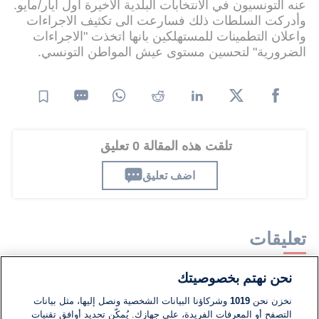
عنه التونسيون في الانتخابات البلدية الاخيرة اول ايار/مايو.
وأدركت السلطات ذلك فسارعت الى تكثيف الاجراءات
واعلان التطمينات للمستهلكين بانها اتخذت "الاجراءات
الضرورية" لتحسين مستوى عيش المواطن التونسي.
تلقت هذه المقالة 0 تعليق
اضف تعليق
تعليقات
نحن نهتم بخصوصيتك
لا توجد تعليقات مكتوبة حتى الآن. كن الأول!
نخزن نحن
1019
وشركاؤنا البيانات الشخصية ونصل إليها، مثل بيانات
التصفح أو المعرفات الفريدة، على جهازك. يُمكّن تحديد أوافق تقنيات