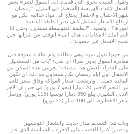
وتقول السيدة بحري التي قدمت الى السوق لشراء بعض
الفلفل لإعداد الهريسة (الشطة) في المنزل، "رمضان
شهر الاحتفال والاحتفال يحتاج الى مواد غذائية، لكن مع
ارتفاع الاسعار اتساءل كيف تدبر الطبقة الشعبية
امورها؟". وتضيف "الطبقة المتوسطة تستدين، وحتى انا
التي املك الامكانيات، هناك اشياء اتوقف عن شرائها حين
تصبح الاسعار غير معقولة".
من جهتها تقول نبيهة وهي مطلقة وام لطفلة معوقة قبل
مغادرة السوق بدون شراء اي شيء "بات من المستحيل
على الفقراء العيش هنا" مضيفة "يحزنني عدم التمكن من
الاحتفال اول ايام رمضان لكن سنحاول مع ذلك ان تكون
المائدة جميلة". وارتفعت اسعار الفواكه وفاق سعر كلغم
من اللحم الاحمر 20 دينارا (نحو 7 يورو) في حين ان الاجر
الادنى الشهري يبلغ 350 دينارا تونسيا (115 يورو). ووصل
سعر الاخطبوط الى 100 دينار (33 يورو).
وبات هذا التضخم مدار حديث وانشغال التونسيين
ومصدرا كبيرا للغضب على الاحزاب السياسية الذي عبر