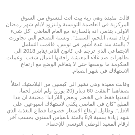
قالت مفيدة وهي ربة بيت اتت للتسوق من السوق
المركزية في العاصمة التونسية وللتزود لايام شهر رمضان
الاولى، بتذمر، انه بالمقارنة مع العام الماضي "كل شيء
ازداد ثمنه، اللحم، السمك". ونسبة التضخم التي تجاوزت
7 بالمئة منذ عدة أشهر في تونس، فاقمت التململ
الاجتماعي الذي ترجم في كانون الثاني/يناير 2018 الى
تظاهرات ضد غلاء المعيشة رافقتها اعمال شغب. وعملت
الحكومة ما بوسعها حتى لا يتفاقم الوضع مع ارتفاع
الاستهلاك في شهر الصيام.
وقالت مفيدة وهي تشير الى كيسين من البلاستيك امتلأ
نصفاهما "انفقت 60 دينار (20 يورو) ولم اشتر لحما،
انفقتها فقط في الخضر وبعض اللازانيا" مضيفة ان هذا
المبلغ "كان في الماضي يكفي لاستهلاك اسبوعين على
الاقل". وطاول ارتفاع الاسعار خصوصا قطاع التغذية الذي
شهد زيادة بنسبة 8,9 بالمئة بالقياس السنوي بحسب آخر
ارقام المعهد الوطني التونسي للإحصاء.