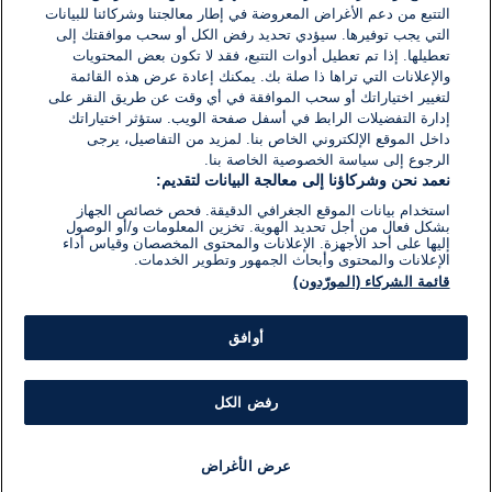
اكتب تعليقًا جديدًا ...
التتبع من دعم الأغراض المعروضة في إطار معالجتنا وشركائنا للبيانات
التي يجب توفيرها. سيؤدي تحديد رفض الكل أو سحب موافقتك إلى
تعطيلها. إذا تم تعطيل أدوات التتبع، فقد لا تكون بعض المحتويات
والإعلانات التي تراها ذا صلة بك. يمكنك إعادة عرض هذه القائمة
لتغيير اختياراتك أو سحب الموافقة في أي وقت عن طريق النقر على
إدارة التفضيلات الرابط في أسفل صفحة الويب. ستؤثر اختياراتك
داخل الموقع الإلكتروني الخاص بنا. لمزيد من التفاصيل، يرجى
الرجوع إلى سياسة الخصوصية الخاصة بنا.
نعمد نحن وشركاؤنا إلى معالجة البيانات لتقديم:
استخدام بيانات الموقع الجغرافي الدقيقة. فحص خصائص الجهاز
بشكل فعال من أجل تحديد الهوية. تخزين المعلومات و/أو الوصول
إليها على أحد الأجهزة. الإعلانات والمحتوى المخصصان وقياس أداء
الإعلانات والمحتوى وأبحاث الجمهور وتطوير الخدمات.
قائمة الشركاء (المورّدون)
أوافق
رفض الكل
عرض الأغراض
أخبار
أخبار هامة
مجانا
مذياع
برنامج