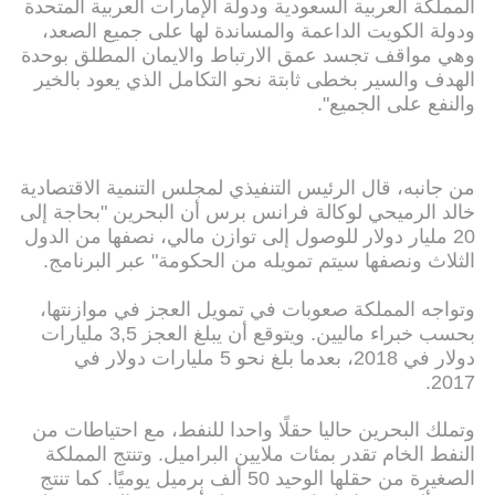
المملكة العربية السعودية ودولة الإمارات العربية المتحدة
ودولة الكويت الداعمة والمساندة لها على جميع الصعد،
وهي مواقف تجسد عمق الارتباط والايمان المطلق بوحدة
الهدف والسير بخطى ثابتة نحو التكامل الذي يعود بالخير
والنفع على الجميع".
من جانبه، قال الرئيس التنفيذي لمجلس التنمية الاقتصادية
خالد الرميحي لوكالة فرانس برس أن البحرين "بحاجة إلى
20 مليار دولار للوصول إلى توازن مالي، نصفها من الدول
الثلاث ونصفها سيتم تمويله من الحكومة" عبر البرنامج.
وتواجه المملكة صعوبات في تمويل العجز في موازنتها،
بحسب خبراء ماليين. ويتوقع أن يبلغ العجز 3,5 مليارات
دولار في 2018، بعدما بلغ نحو 5 مليارات دولار في
2017.
وتملك البحرين حاليا حقلًا واحدا للنفط، مع احتياطات من
النفط الخام تقدر بمئات ملايين البراميل. وتنتج المملكة
الصغيرة من حقلها الوحيد 50 ألف برميل يوميًا. كما تنتج