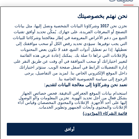
نحن نهتم بخصوصيتك
لا توجد تعليقات مكتوبة حتى الآن. كن الأول!
نخزن نحن
1017
وشركاؤنا البيانات الشخصية ونصل إليها، مثل بيانات
التصفح أو المعرفات الفريدة، على جهازك. يُمكّن تحديد أوافق تقنيات
اكتب تعليقًا جديدًا ...
التتبع من دعم الأغراض المعروضة في إطار معالجتنا وشركائنا للبيانات
التي يجب توفيرها. سيؤدي تحديد رفض الكل أو سحب موافقتك إلى
تعطيلها. إذا تم تعطيل أدوات التتبع، فقد لا تكون بعض المحتويات
والإعلانات التي تراها ذا صلة بك. يمكنك إعادة عرض هذه القائمة
لتغيير اختياراتك أو سحب الموافقة في أي وقت عن طريق النقر على
إدارة التفضيلات الرابط في أسفل صفحة الويب. ستؤثر اختياراتك
داخل الموقع الإلكتروني الخاص بنا. لمزيد من التفاصيل، يرجى
الرجوع إلى سياسة الخصوصية الخاصة بنا.
نعمد نحن وشركاؤنا إلى معالجة البيانات لتقديم:
استخدام بيانات الموقع الجغرافي الدقيقة. فحص خصائص الجهاز
بشكل فعال من أجل تحديد الهوية. تخزين المعلومات و/أو الوصول
إليها على أحد الأجهزة. الإعلانات والمحتوى المخصصان وقياس أداء
الإعلانات والمحتوى وأبحاث الجمهور وتطوير الخدمات.
قائمة الشركاء (المورّدون)
أوافق