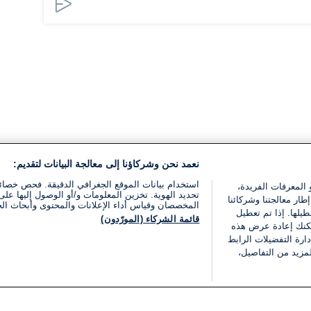
نعمد نحن وشركاؤنا إلى معالجة البيانات لتقديم:
استخدام بيانات الموقع الجغرافي الدقيقة. فحص خصا
 المعرفات الفريدة،
تحديد الهوية. تخزين المعلومات و/أو الوصول إليها على 
ار معالجتنا وشركائنا
المخصصان وقياس أداء الإعلانات والمحتوى وأبحاث ال
يلها. إذا تم تعطيل
قائمة الشركاء (المورّدون)
يمكنك إعادة عرض هذه
ارة التفضيلات الرابط
مزيد من التفاصيل،
مجانا