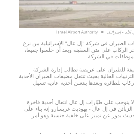
اللد - إسرائيل
Israel Airport Authority
ات الطيران في شركة "إل عال" الإسرائيلية من نزع
ر الركاب على متن السفينة وبعد أن جلسوا جميعا،
الموظفات في الشركة.
ّعت حتى الآن أكثر من 200 مضيفة للطيران على عريضة تطالب إدارة الشركة
لترتيبات الحالية بحيث تنتعل مضيفات الطيران الأحذية
اب للطائرة وبعدها ينتعلن أحذية عادية تسهل
لا يتوجب على طيّارات إل عال انتعال أحذية فاخرة
لزبائن في إل عال - يهوديت غريسارو إنه بناء على
ديث يدور عن تمييز على خلفية جنسية وهو أمر