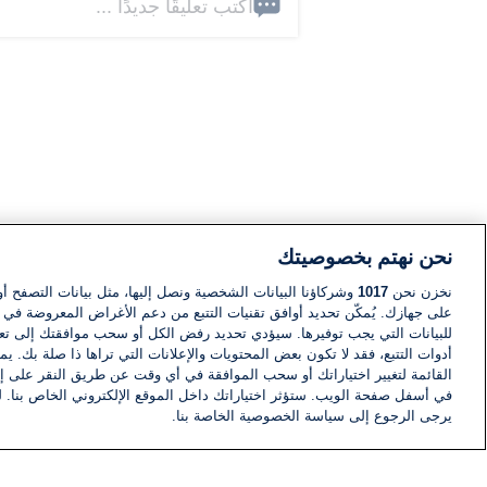
اكتب تعليقًا جديدًا ...
نحن نهتم بخصوصيتك
نخزن نحن
1017
وشركاؤنا البيانات الشخصية ونصل إليها، مثل بيانات التصفح أو
على جهازك. يُمكّن تحديد أوافق تقنيات التتبع من دعم الأغراض المعروضة في إط
للبيانات التي يجب توفيرها. سيؤدي تحديد رفض الكل أو سحب موافقتك إلى تعط
أدوات التتبع، فقد لا تكون بعض المحتويات والإعلانات التي تراها ذا صلة بك. 
القائمة لتغيير اختياراتك أو سحب الموافقة في أي وقت عن طريق النقر على إد
في أسفل صفحة الويب. ستؤثر اختياراتك داخل الموقع الإلكتروني الخاص بنا. ل
يرجى الرجوع إلى سياسة الخصوصية الخاصة بنا.
أخبار
أخبار هامة