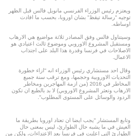
ويعتزم رئيس الوزراء الفرنسي مانويل فالس قبل الظهر
توجيه "رسالة تيقظ" بشان اوروبا، بحسب ما افادت
اوساطه.
وسيتناول فالس وفق المصادر ثلاثة مواضيع هي الارهاب
ومستقبل المشروع الاوروبي وموضوع ثالث اعتيادي هو
الاصلاحات في فرنسا وقدرة هذا البلد على اجتذاب
الاعمال.
وقال احد مستشاري رئيس الوزراء انه "ازاء خطورة
التحديات الاوروبية وحجمها، ومع ترقب سنة جميع
المخاطر في 2016 (من ازمة المهاجرين ومخاطر
الارهاب وتعثر المشروع الاوروبي) لا بد بالطبع ان تكون
الردود والوسائل على المستوى المطلوب".
وتابع المستشار "يجب ايضا ان تعتاد اوروبا بطريقة ما
العيش في ما يشبه حال الطوارئ، ليس بمعنى حال
الطوارئ التي اعلنت في فرنسا بعد الاعتداءات، ولكن من