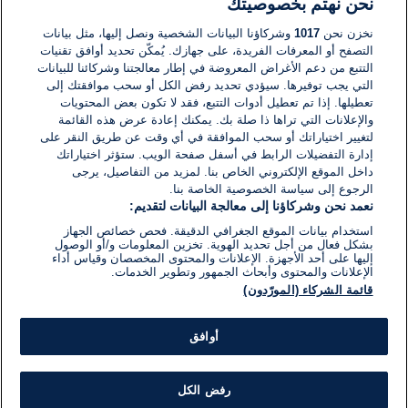
نحن نهتم بخصوصيتك
لا توجد تعليقات مكتوبة حتى الآن. كن الأول!
نخزن نحن
1017
وشركاؤنا البيانات الشخصية ونصل إليها، مثل بيانات
التصفح أو المعرفات الفريدة، على جهازك. يُمكّن تحديد أوافق تقنيات
اكتب تعليقًا جديدًا ...
التتبع من دعم الأغراض المعروضة في إطار معالجتنا وشركائنا للبيانات
التي يجب توفيرها. سيؤدي تحديد رفض الكل أو سحب موافقتك إلى
تعطيلها. إذا تم تعطيل أدوات التتبع، فقد لا تكون بعض المحتويات
والإعلانات التي تراها ذا صلة بك. يمكنك إعادة عرض هذه القائمة
لتغيير اختياراتك أو سحب الموافقة في أي وقت عن طريق النقر على
إدارة التفضيلات الرابط في أسفل صفحة الويب. ستؤثر اختياراتك
داخل الموقع الإلكتروني الخاص بنا. لمزيد من التفاصيل، يرجى
الرجوع إلى سياسة الخصوصية الخاصة بنا.
نعمد نحن وشركاؤنا إلى معالجة البيانات لتقديم:
استخدام بيانات الموقع الجغرافي الدقيقة. فحص خصائص الجهاز
بشكل فعال من أجل تحديد الهوية. تخزين المعلومات و/أو الوصول
إليها على أحد الأجهزة. الإعلانات والمحتوى المخصصان وقياس أداء
الإعلانات والمحتوى وأبحاث الجمهور وتطوير الخدمات.
قائمة الشركاء (المورّدون)
أوافق
رفض الكل