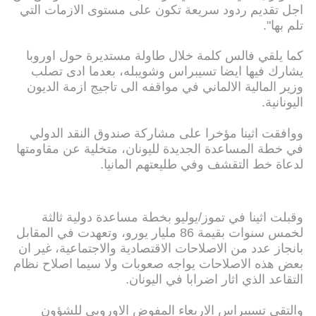
اجل تقديم ردود سريعة تكون على مستوى الازمات التي
تلم بها".
كما يلقي فالس كلمة خلال طاولة مستديرة حول اوروبا
يشارك فيها ايضا تسيبراس وشويبله، بعدما ادى تصلب
وزير المالية الالماني في مواقفه الى تاجيج ازمة الديون
اليونانية.
ووافقت اثينا مؤخرا على مشاركة صندوق النقد الدولي
في خطة المساعدة الجديدة لليونان، متخلية عن مقاومتها
لدعاة خط التقشف وفي طليعتهم المانيا.
وقبلت اثينا في تموز/يوليو بخطة مساعدة دولية ثالثة
لخمس سنوات بقيمة 86 مليار يورو، وتعهدت في المقابل
بانجاز عدد من الاصلاحات الاقتصادية والاجتماعية، غير ان
بعض هذه الاصلاحات يواجه صعوبات ولا سيما اصلاح نظام
التقاعد الذي اثار اضرابا في اليونان.
والتقى تسيبراس الاربعاء المفوض الاوروبي للشؤون