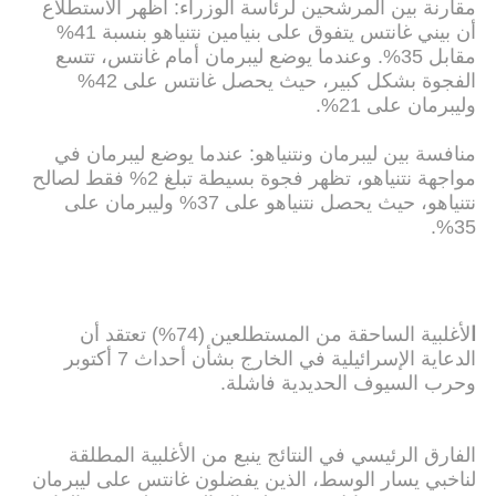
مقارنة بين المرشحين لرئاسة الوزراء: أظهر الاستطلاع
أن بيني غانتس يتفوق على بنيامين نتنياهو بنسبة 41%
مقابل 35%. وعندما يوضع ليبرمان أمام غانتس، تتسع
الفجوة بشكل كبير، حيث يحصل غانتس على 42%
وليبرمان على 21%.
منافسة بين ليبرمان ونتنياهو: عندما يوضع ليبرمان في
مواجهة نتنياهو، تظهر فجوة بسيطة تبلغ 2% فقط لصالح
نتنياهو، حيث يحصل نتنياهو على 37% وليبرمان على
35%.
ا
لأغلبية الساحقة من المستطلعين (74%) تعتقد أن
الدعاية الإسرائيلية في الخارج بشأن أحداث 7 أكتوبر
وحرب السيوف الحديدية فاشلة.
الفارق الرئيسي في النتائج ينبع من الأغلبية المطلقة
لناخبي يسار الوسط، الذين يفضلون غانتس على ليبرمان