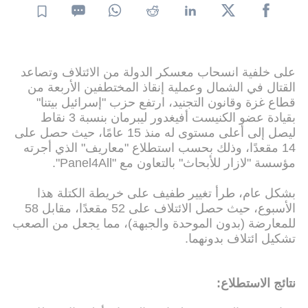
على خلفية انسحاب معسكر الدولة من الائتلاف وتصاعد
القتال في الشمال وعملية إنقاذ المختطفين الأربعة من
قطاع غزة وقانون التجنيد، ارتفع حزب "إسرائيل بيتنا"
بقيادة عضو الكنيست أفيغدور ليبرمان بنسبة 3 نقاط
ليصل إلى أعلى مستوى له منذ 15 عامًا، حيث حصل على
14 مقعدًا، وذلك بحسب استطلاع "معاريف" الذي أجرته
مؤسسة "لازار للأبحاث" بالتعاون مع "Panel4All".
بشكل عام، طرأ تغيير طفيف على خريطة الكتلة هذا
الأسبوع، حيث حصل الائتلاف على 52 مقعدًا، مقابل 58
للمعارضة (بدون الموحدة والجبهة)، مما يجعل من الصعب
تشكيل ائتلاف بدونهما.
نتائج الاستطلاع: