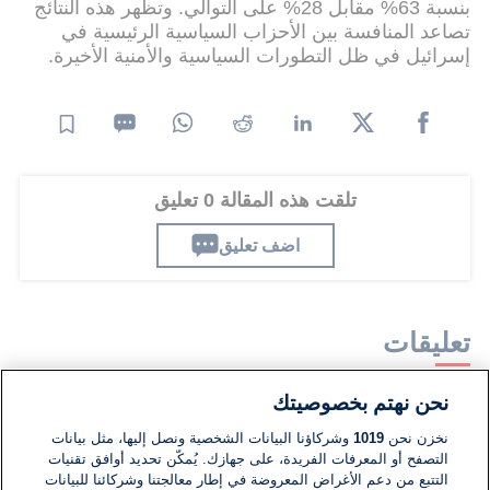
بنسبة 63% مقابل 28% على التوالي. وتظهر هذه النتائج
تصاعد المنافسة بين الأحزاب السياسية الرئيسية في
إسرائيل في ظل التطورات السياسية والأمنية الأخيرة.
تلقت هذه المقالة 0 تعليق
اضف تعليق
تعليقات
نحن نهتم بخصوصيتك
لا توجد تعليقات مكتوبة حتى الآن. كن الأول!
نخزن نحن
1019
وشركاؤنا البيانات الشخصية ونصل إليها، مثل بيانات
التصفح أو المعرفات الفريدة، على جهازك. يُمكّن تحديد أوافق تقنيات
اكتب تعليقًا جديدًا ...
التتبع من دعم الأغراض المعروضة في إطار معالجتنا وشركائنا للبيانات