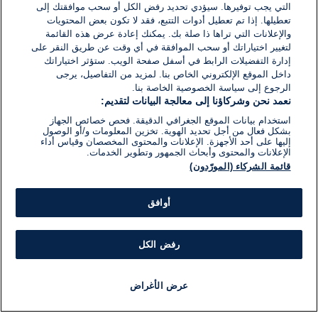
التي يجب توفيرها. سيؤدي تحديد رفض الكل أو سحب موافقتك إلى
تعطيلها. إذا تم تعطيل أدوات التتبع، فقد لا تكون بعض المحتويات
والإعلانات التي تراها ذا صلة بك. يمكنك إعادة عرض هذه القائمة
لتغيير اختياراتك أو سحب الموافقة في أي وقت عن طريق النقر على
إدارة التفضيلات الرابط في أسفل صفحة الويب. ستؤثر اختياراتك
داخل الموقع الإلكتروني الخاص بنا. لمزيد من التفاصيل، يرجى
الرجوع إلى سياسة الخصوصية الخاصة بنا.
نعمد نحن وشركاؤنا إلى معالجة البيانات لتقديم:
استخدام بيانات الموقع الجغرافي الدقيقة. فحص خصائص الجهاز
بشكل فعال من أجل تحديد الهوية. تخزين المعلومات و/أو الوصول
إليها على أحد الأجهزة. الإعلانات والمحتوى المخصصان وقياس أداء
الإعلانات والمحتوى وأبحاث الجمهور وتطوير الخدمات.
قائمة الشركاء (المورّدون)
أوافق
رفض الكل
عرض الأغراض
أخبار
أخبار هامة
مجانا
مذياع
برنامج