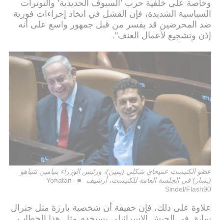
وخاصة على خلفية حرب ’السيوف الحديدية’ والتوترات
السياسية الشديدة، فإن الفشل في اتخاذ إجراءات فورية
ضد المحرضين قد يفسر من قبل جمهور واسع على أنه
إذن وتشجيع لأعمال العنف".
عضو الكنيست عميحاي شكلي (يمين)، ورئيس الوزراء بنيامين نتنياهو
(يسار) في الجلسة العامة للكنيست، أرشيف
Yonatan
Sindel/Flash90
علاوة على ذلك، فإن حقيقة أن شخصية بارزة مثل جنرال
سابق في الجيش الإسرائيلي يستخدم مثل هذا الخطاب