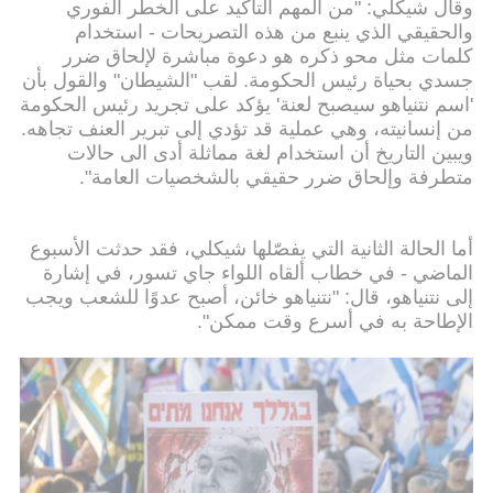
وقال شيكلي: "من المهم التأكيد على الخطر الفوري
والحقيقي الذي ينبع من هذه التصريحات - استخدام
كلمات مثل محو ذكره هو دعوة مباشرة لإلحاق ضرر
جسدي بحياة رئيس الحكومة. لقب "الشيطان" والقول بأن
'اسم نتنياهو سيصبح لعنة' يؤكد على تجريد رئيس الحكومة
من إنسانيته، وهي عملية قد تؤدي إلى تبرير العنف تجاهه.
ويبين التاريخ أن استخدام لغة مماثلة أدى الى حالات
متطرفة وإلحاق ضرر حقيقي بالشخصيات العامة".
أما الحالة الثانية التي يفصّلها شيكلي، فقد حدثت الأسبوع
الماضي - في خطاب ألقاه اللواء جاي تسور، في إشارة
إلى نتنياهو، قال: "نتنياهو خائن، أصبح عدوًا للشعب ويجب
الإطاحة به في أسرع وقت ممكن".