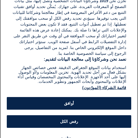
نخزن نحن
1019
وشركاؤنا البيانات الشخصية ونصل إليها، مثل بيانات
التصفح أو المعرفات الفريدة، على جهازك. يُمكّن تحديد أوافق تقنيات
اكتب تعليقًا جديدًا ...
التتبع من دعم الأغراض المعروضة في إطار معالجتنا وشركائنا للبيانات
التي يجب توفيرها. سيؤدي تحديد رفض الكل أو سحب موافقتك إلى
تعطيلها. إذا تم تعطيل أدوات التتبع، فقد لا تكون بعض المحتويات
والإعلانات التي تراها ذا صلة بك. يمكنك إعادة عرض هذه القائمة
لتغيير اختياراتك أو سحب الموافقة في أي وقت عن طريق النقر على
إدارة التفضيلات الرابط في أسفل صفحة الويب. ستؤثر اختياراتك
داخل الموقع الإلكتروني الخاص بنا. لمزيد من التفاصيل، يرجى
الرجوع إلى سياسة الخصوصية الخاصة بنا.
نعمد نحن وشركاؤنا إلى معالجة البيانات لتقديم:
استخدام بيانات الموقع الجغرافي الدقيقة. فحص خصائص الجهاز
بشكل فعال من أجل تحديد الهوية. تخزين المعلومات و/أو الوصول
إليها على أحد الأجهزة. الإعلانات والمحتوى المخصصان وقياس أداء
الإعلانات والمحتوى وأبحاث الجمهور وتطوير الخدمات.
قائمة الشركاء (المورّدون)
أوافق
رفض الكل