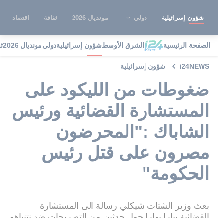
شؤون إسرائيلية
دولي
مونديال 2026
ثقافة
اقتصاد
الصفحة الرئيسية
الشرق الأوسط
شؤون إسرائيلية
دولي
مونديال 2026
ث
i24NEWS
شؤون إسرائيلية
ضغوطات من الليكود على
المستشارة القضائية ورئيس
الشاباك :"المحرضون
مصرون على قتل رئيس
الحكومة"
بعث وزير الشتات شيكلي رسالة الى المستشارة
القضائية بيارا بهارا حول حدثين من التصريحات ضد نتنياهو