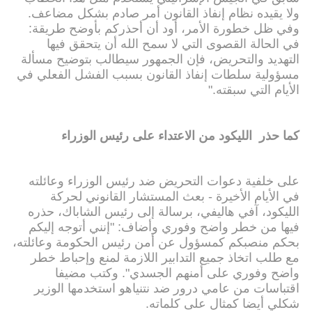
ولا يقيده نظام إنفاذ القانون أمر صادم بشكل مضاعف.
وفي ظل خطورة الأمر، أود أن أحذركم بأوضح طريقة:
في الحالة القصوى التي لا سمح الله أن يتحقق فيها
التهديد والتحريض، فإن الجمهور سيطالب بتوضيح مسألة
مسؤولية سلطات إنفاذ القانون بسبب الفشل الفعلي في
الأيام التي سبقته."
كما حذر الليكود من الاعتداء على رئيس الوزراء
على خلفية دعوات التحريض ضد رئيس الوزراء وعائلته
في الأيام الأخيرة - بعث المستشار القانوني لحركة
الليكود، آفي هاليفي، برسالة إلى رئيس الشاباك، حذره
فيها من خطر واضح وفوري وأضاف: "إنني أتوجه إليكم
بحكم منصبكم كمسؤول عن أمن رئيس الحكومة وعائلته،
مع طلب اتخاذ جميع التدابير اللازمة لمنع وإحباط خطر
واضح وفوري على أمنهم الجسدي". وكتب مضيفا
اقتباسات من عامي درور ضد نتنياهو استخدمها الوزير
شكلي أيضا كمثال على كلماته.