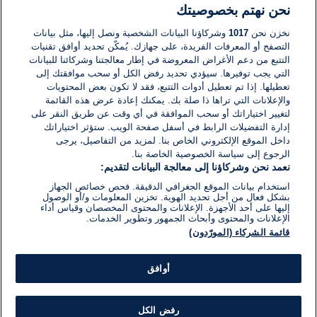
نحن نهتم بخصوصيتك
لا توجد تعليقات مكتوبة حتى الآن. كن الأول!
نخزن نحن
1017
وشركاؤنا البيانات الشخصية ونصل إليها، مثل بيانات
التصفح أو المعرفات الفريدة، على جهازك. يُمكّن تحديد أوافق تقنيات
اكتب تعليقًا جديدًا ...
التتبع من دعم الأغراض المعروضة في إطار معالجتنا وشركائنا للبيانات
التي يجب توفيرها. سيؤدي تحديد رفض الكل أو سحب موافقتك إلى
تعطيلها. إذا تم تعطيل أدوات التتبع، فقد لا تكون بعض المحتويات
والإعلانات التي تراها ذا صلة بك. يمكنك إعادة عرض هذه القائمة
لتغيير اختياراتك أو سحب الموافقة في أي وقت عن طريق النقر على
إدارة التفضيلات الرابط في أسفل صفحة الويب. ستؤثر اختياراتك
داخل الموقع الإلكتروني الخاص بنا. لمزيد من التفاصيل، يرجى
الرجوع إلى سياسة الخصوصية الخاصة بنا.
نعمد نحن وشركاؤنا إلى معالجة البيانات لتقديم:
استخدام بيانات الموقع الجغرافي الدقيقة. فحص خصائص الجهاز
بشكل فعال من أجل تحديد الهوية. تخزين المعلومات و/أو الوصول
إليها على أحد الأجهزة. الإعلانات والمحتوى المخصصان وقياس أداء
الإعلانات والمحتوى وأبحاث الجمهور وتطوير الخدمات.
قائمة الشركاء (المورّدون)
أوافق
رفض الكل