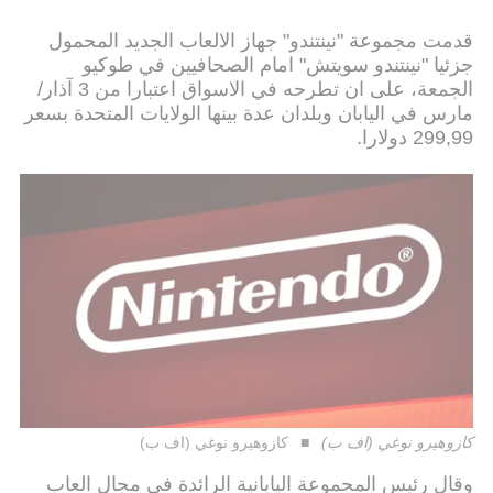
قدمت مجموعة "نينتندو" جهاز الالعاب الجديد المحمول
جزئيا "نينتندو سويتش" امام الصحافيين في طوكيو
الجمعة، على ان تطرحه في الاسواق اعتبارا من 3 آذار/
مارس في اليابان وبلدان عدة بينها الولايات المتحدة بسعر
299,99 دولارا.
كازوهيرو نوغي (اف ب)
كازوهيرو نوغي (اف ب)
وقال رئيس المجموعة اليابانية الرائدة في مجال العاب