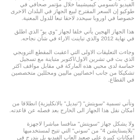
الفيديو تاتسومي كيميشيما خلال مؤتمر صحافي في
طوكيو إن السعر المقترح لبيع الجهاز في البلدان الاخرى
خصوصا في اوروبا سيحدد لاحقا تبعا للدول المعنية.
هذا الجهاز الهجين يأتي خلفا لجهاز "وي يو" الذي اطلق
في نهاية 2012 والذي تباينت الاراء في شأن نجاحه.
وجاءت التعليقات الاولى التي اعقبت المقطع الترويجي
الذي بث في تشرين الاول/اكتوبر متباينة مع تسجيل
حماسة لدى محبي هذه الماركة في مقابل مواقف اكثر
تشكيكا من جانب اخصائيين ماليين ومحللين متخصصين
في القطاع.
وتأتي تسمية "سويتش" ("تبديل" بالانكليزية) انطلاقا من
امكان نقل هذا الجهاز الى الخارج بعد فصله عن قاعدته.
ولا يشكل جهاز "سويتش" منافسا مباشرا لاجهزة
"بلايستايشن 4" من "سوني" التي تتيح لمستخدميها
امكانات كبيرة على صعيد العاب الفيديو بل يندرج في