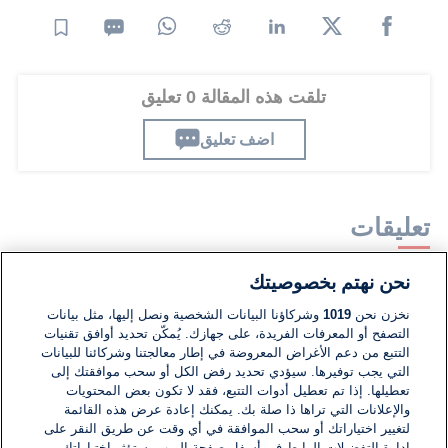
تلقت هذه المقالة 0 تعليق
اضف تعليق
تعليقات
نحن نهتم بخصوصيتك
لا توجد تعليقات مكتوبة حتى الآن. كن الأول!
نخزن نحن
1019
وشركاؤنا البيانات الشخصية ونصل إليها، مثل بيانات
التصفح أو المعرفات الفريدة، على جهازك. يُمكّن تحديد أوافق تقنيات
اكتب تعليقًا جديدًا ...
التتبع من دعم الأغراض المعروضة في إطار معالجتنا وشركائنا للبيانات
التي يجب توفيرها. سيؤدي تحديد رفض الكل أو سحب موافقتك إلى
تعطيلها. إذا تم تعطيل أدوات التتبع، فقد لا تكون بعض المحتويات
والإعلانات التي تراها ذا صلة بك. يمكنك إعادة عرض هذه القائمة
لتغيير اختياراتك أو سحب الموافقة في أي وقت عن طريق النقر على
إدارة التفضيلات الرابط في أسفل صفحة الويب. ستؤثر اختياراتك