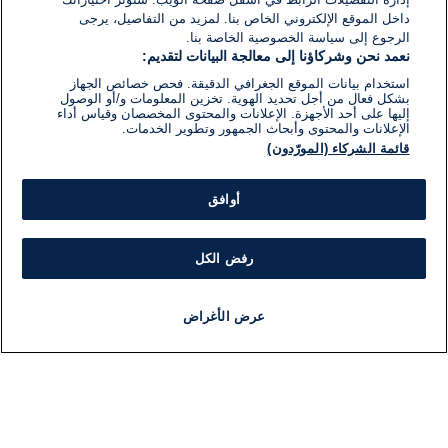
داخل الموقع الإلكتروني الخاص بنا. لمزيد من التفاصيل، يرجى
الرجوع إلى سياسة الخصوصية الخاصة بنا.
نعمد نحن وشركاؤنا إلى معالجة البيانات لتقديم:
استخدام بيانات الموقع الجغرافي الدقيقة. فحص خصائص الجهاز
بشكل فعال من أجل تحديد الهوية. تخزين المعلومات و/أو الوصول
إليها على أحد الأجهزة. الإعلانات والمحتوى المخصصان وقياس أداء
الإعلانات والمحتوى وأبحاث الجمهور وتطوير الخدمات.
قائمة الشركاء (المورّدون)
أوافق
رفض الكل
عرض الأغراض
أخبار
أخبار هامة
مجانا
مذياع
برنامج
معلومات
فئ