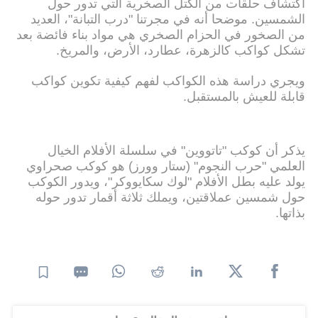
اكتشاف حلقات من الكتل الصخرية التي تدور حول
الشمسين. موضحا أنه في مجرتنا "درب التبانة"، العديد
من الصخور في الحزام الصخري هي مواد بناء فائضة بعد
تشكل كواكب كالزهرة، عطارد، الأرض، والمريخ.
ويجري دراسة هذه الكواكب لفهم كيفية تكوين كواكب
قابلة للعيش بالمستقبل.
يذكر أن كوكب "تاتووين" في سلسلة الأفلام الخيال
العلمي "حرب النجوم" (ستار وورز) هو كوكب صحراوي
يولد عليه بطل الأفلام "لوك سكايووكر"، ويدور الكوكب
حول شمسين عملاقتين، ويملك ثلاثة أقمار تدور حوله
بذاتها.