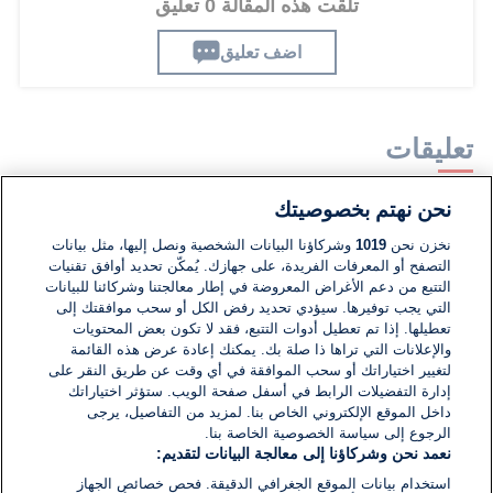
تلقت هذه المقالة 0 تعليق
اضف تعليق
تعليقات
نحن نهتم بخصوصيتك
لا توجد تعليقات مكتوبة حتى الآن. كن الأول!
نخزن نحن
1019
وشركاؤنا البيانات الشخصية ونصل إليها، مثل بيانات
التصفح أو المعرفات الفريدة، على جهازك. يُمكّن تحديد أوافق تقنيات
اكتب تعليقًا جديدًا ...
التتبع من دعم الأغراض المعروضة في إطار معالجتنا وشركائنا للبيانات
التي يجب توفيرها. سيؤدي تحديد رفض الكل أو سحب موافقتك إلى
تعطيلها. إذا تم تعطيل أدوات التتبع، فقد لا تكون بعض المحتويات
والإعلانات التي تراها ذا صلة بك. يمكنك إعادة عرض هذه القائمة
لتغيير اختياراتك أو سحب الموافقة في أي وقت عن طريق النقر على
إدارة التفضيلات الرابط في أسفل صفحة الويب. ستؤثر اختياراتك
داخل الموقع الإلكتروني الخاص بنا. لمزيد من التفاصيل، يرجى
الرجوع إلى سياسة الخصوصية الخاصة بنا.
نعمد نحن وشركاؤنا إلى معالجة البيانات لتقديم:
استخدام بيانات الموقع الجغرافي الدقيقة. فحص خصائص الجهاز