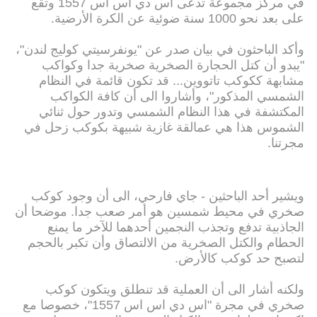
في مركز مجموعة تدعى اس دي اس اس 1557 وتقع
على بعد نحو 1000 سنة ضوئية عن الكرة الأرضية.
وأكد الباحثون في بيان صدر عن "يونفرسيتي كوليج لندن"،
"يبدو أن كتل الحجارة الصخرية صخرية جدا وكواكب
مشابهة ككوكب تاتووين... قد تكون قائمة في النظام
الشمسي المذكور"، وأشاروا الى أن كافة الكواكب
المكتشفة في هذا النظام الشمسي وتدور حول ثنائي
الشموس هذا هي عمالقة غازية شبيهة بكوكب زحل في
مجرتنا.
ويشير أحد الباحثين - جاي فارحي، الى أن وجود كوكب
صخري في محيط شمسين هو أمر صعب جدا. موضحا أن
الجاذبية تدفع وتجذب النجمين أحدهما للآخر ما يمنع
الحطام والكتل الصخرية من الالتصاق وأن تكبر بالحجم
لتصبح حد كوكب كالأرض.
ولكنه أشار الى أن العملية قد تنطلق ويتكون كوكب
صخري في مجرة "اس دي اس اس 1557"، خصوصا مع