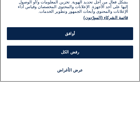
بشكل فعال من أجل تحديد الهوية. تخزين المعلومات و/أو الوصول
إليها على أحد الأجهزة. الإعلانات والمحتوى المخصصان وقياس أداء
الإعلانات والمحتوى وأبحاث الجمهور وتطوير الخدمات.
قائمة الشركاء (المورّدون)
أوافق
رفض الكل
عرض الأغراض
أخبار
أخبار هامة
مجانا
مذياع
برنامج
معلومات
فئ
اللجنة التنفيذية i24NEWS
ملخ
برنامج i24NEWS
ال
الاذاعة الحية
شؤو
حياة مهنية
دو
اتصال
موند
خريطة الموقع
ثقا