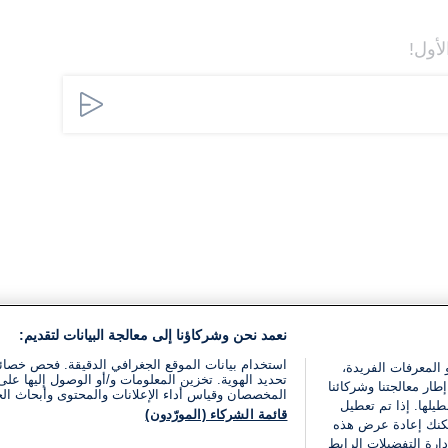
لأول!
نعمد نحن وشركاؤنا إلى معالجة البيانات لتقديم:
استخدام بيانات الموقع الجغرافي الدقيقة. فحص خصا
 المعرفات الفريدة،
تحديد الهوية. تخزين المعلومات و/أو الوصول إليها على 
ار معالجتنا وشركائنا
المخصصان وقياس أداء الإعلانات والمحتوى وأبحاث ال
يلها. إذا تم تعطيل
قائمة الشركاء (المورّدون)
يمكنك إعادة عرض هذه
ارة التفضيلات الرابط