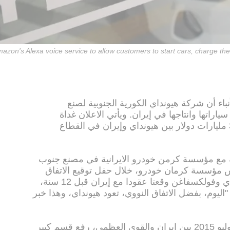
zon's Alexa voice service to allow customers to start cars, charge their
أنباء أن شركة هيونداي الكورية الجنوبية لصنع
اراتها وانتاجها في إيران. ويأتي الاعلان غداة
الكشف الاثنين عن عقد كبير قيمته 3.2 مليارات دولار بين هيونداي وإيران في القطاع
ة مع مؤسسة كرمن خودرو الايرانية في مصنع جنوب
س مؤسسة كرمان خودرو، خلال حفل توقيع الاتفاق
الاثنين في محافظة كرمان، إن "هيونداي وفولكسفاغن وقعتا عقودا مع إيران قبل 12 سنة،
"اليوم، بفضل الاتفاق النووي، تعود هيونداي، وهذا خبر
واتاح الاتفاق النووي الموقع في تموز/يوليو 2015 بين إيران والقوى العظمى، رفع قسم كبير