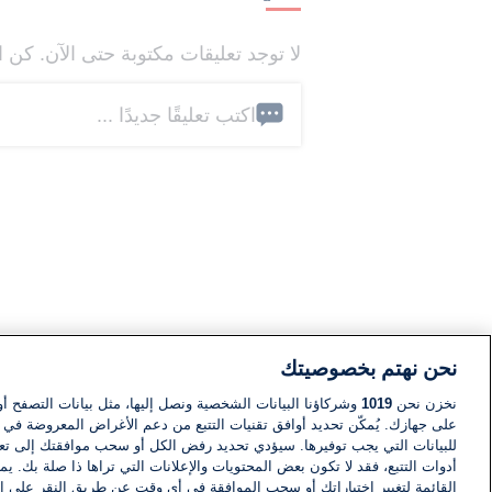
لا توجد تعليقات مكتوبة حتى الآن. كن ا
اكتب تعليقًا جديدًا ...
نحن نهتم بخصوصيتك
نخزن نحن
1019
وشركاؤنا البيانات الشخصية ونصل إليها، مثل بيانات التصفح أو
على جهازك. يُمكّن تحديد أوافق تقنيات التتبع من دعم الأغراض المعروضة في إط
للبيانات التي يجب توفيرها. سيؤدي تحديد رفض الكل أو سحب موافقتك إلى تعط
أدوات التتبع، فقد لا تكون بعض المحتويات والإعلانات التي تراها ذا صلة بك. 
القائمة لتغيير اختياراتك أو سحب الموافقة في أي وقت عن طريق النقر على إد