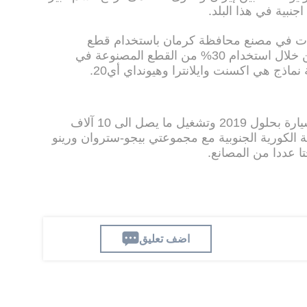
نبية في هذا البلد.
رات في مصنع محافظة كرمان باستخدام قطع
مستوردة من كوريا الجنوبية. ولاحقا من خلال استخدام 30% من القطع المصنوعة في
نماذج هي اكسنت وايلانترا وهيونداي أي20.
وتريد هيونداي-كرمان انتاج 200 ألف سيارة بحلول 2019 وتشغيل ما يصل الى 10 آلاف
 الكورية الجنوبية مع مجموعتي بيجو-ستروان ورينو
تا عددا من المصانع.
اضف تعليق