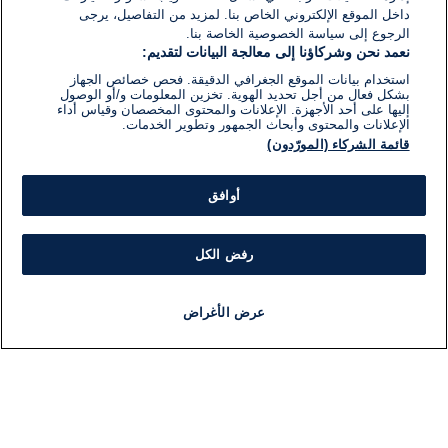
داخل الموقع الإلكتروني الخاص بنا. لمزيد من التفاصيل، يرجى
الرجوع إلى سياسة الخصوصية الخاصة بنا.
نعمد نحن وشركاؤنا إلى معالجة البيانات لتقديم:
استخدام بيانات الموقع الجغرافي الدقيقة. فحص خصائص الجهاز
بشكل فعال من أجل تحديد الهوية. تخزين المعلومات و/أو الوصول
إليها على أحد الأجهزة. الإعلانات والمحتوى المخصصان وقياس أداء
الإعلانات والمحتوى وأبحاث الجمهور وتطوير الخدمات.
قائمة الشركاء (المورّدون)
أوافق
رفض الكل
عرض الأغراض
أخبار
أخبار هامة
مجانا
مذياع
برنامج
معلومات
فئ
اللجنة التنفيذية i24NEWS
ملخ