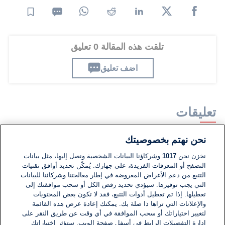
تلقت هذه المقالة 0 تعليق
اضف تعليق
تعليقات
نحن نهتم بخصوصيتك
لا توجد تعليقات مكتوبة حتى الآن. كن الأول!
نخزن نحن
1017
وشركاؤنا البيانات الشخصية ونصل إليها، مثل بيانات
التصفح أو المعرفات الفريدة، على جهازك. يُمكّن تحديد أوافق تقنيات
اكتب تعليقًا جديدًا ...
التتبع من دعم الأغراض المعروضة في إطار معالجتنا وشركائنا للبيانات
التي يجب توفيرها. سيؤدي تحديد رفض الكل أو سحب موافقتك إلى
تعطيلها. إذا تم تعطيل أدوات التتبع، فقد لا تكون بعض المحتويات
والإعلانات التي تراها ذا صلة بك. يمكنك إعادة عرض هذه القائمة
لتغيير اختياراتك أو سحب الموافقة في أي وقت عن طريق النقر على
إدارة التفضيلات الرابط في أسفل صفحة الويب. ستؤثر اختياراتك