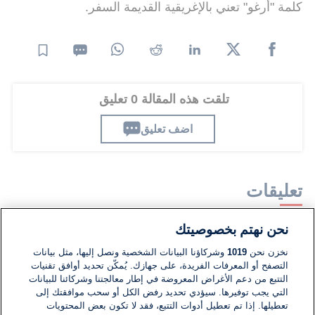
كلمة "أرغو" تعني بالإغريقية القديمة السفر.
تلقت هذه المقالة 0 تعليق
اضف تعليق
تعليقات
نحن نهتم بخصوصيتك
لا توجد تعليقات مكتوبة حتى الآن. كن الأول!
نخزن نحن
1019
وشركاؤنا البيانات الشخصية ونصل إليها، مثل بيانات
التصفح أو المعرفات الفريدة، على جهازك. يُمكّن تحديد أوافق تقنيات
اكتب تعليقًا جديدًا ...
التتبع من دعم الأغراض المعروضة في إطار معالجتنا وشركائنا للبيانات
التي يجب توفيرها. سيؤدي تحديد رفض الكل أو سحب موافقتك إلى
تعطيلها. إذا تم تعطيل أدوات التتبع، فقد لا تكون بعض المحتويات