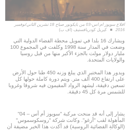
اقلاع سويوز ام.اس-03 من بايكونور صباح 18 تشرين الثاني/نوفمبر
2016
كيريل كودريافستيف (اف ب)
ويشارك 16 بلدا في تمويل محطة الفضاء الدولية التي
وضعت في المدار سنة 1998 وكلفت في المجموع 100
مليار دولار مولت بالجزء الأكبر منها من قبل روسيا
والولايات المتحدة.
ويدور هذا المختبر الذي يبلغ وزنه 450 طنا حول الأرض
على ارتفاع 400 ألف متر. ويتم دورة كاملة حولها كل
تسعين دقيقة، ليشهد الرواد المقيمون فيه شروقا وغروبا
للشمس مرة كل 45 دقيقة.
يشار إلى أنه قد منحت مركبة "سويوز أم أس – 04"
المأهولة لقب "أرغو". وكانت شركة "روسكوسموس"
(الوكالة الفضائية الروسية) قد أكدت هذا الخبر مضيفة أن