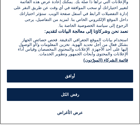
والإعلانات التي تراها ذا صلة بك. يمكنك إعادة عرض هذه القائمة
لتغيير اختياراتك أو سحب الموافقة في أي وقت عن طريق النقر على
إدارة التفضيلات الرابط في أسفل صفحة الويب. ستؤثر اختياراتك
داخل الموقع الإلكتروني الخاص بنا. لمزيد من التفاصيل، يرجى
الرجوع إلى سياسة الخصوصية الخاصة بنا.
نعمد نحن وشركاؤنا إلى معالجة البيانات لتقديم:
استخدام بيانات الموقع الجغرافي الدقيقة. فحص خصائص الجهاز
بشكل فعال من أجل تحديد الهوية. تخزين المعلومات و/أو الوصول
إليها على أحد الأجهزة. الإعلانات والمحتوى المخصصان وقياس أداء
الإعلانات والمحتوى وأبحاث الجمهور وتطوير الخدمات.
قائمة الشركاء (المورّدون)
أوافق
رفض الكل
عرض الأغراض
أخبار
أخبار هامة
مجانا
مذياع
برنامج