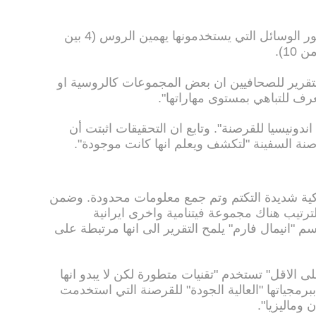
وبين المجموعات الاخطر من ناحية تطور الوسائل التي يستخدمونها يهمين الروس (4 بين
لتقرير للصحافيين ان بعض المجموعات كالروسية او
تعرف للتباهي بمستوى مهاراتها".
ونيسيا للقرصنة". وتابع ان التحقيقات اثبتت أن
نة السفينة "لتكشف ويعلم انها كانت موجودة".
ية شديدة التكتم وتم جمع معلومات محدودة. وضمن
لواردة في الترتيب هناك مجموعة فيتنامية واخرى ايرانية
"انيمال فارم" يلمح التقرير الى انها مرتبطة على
 المجموعة "الناشطة منذ 2009 على الاقل" تستخدم "تقنيات متطورة لكن لا يبدو انها
رمجياتها "العالية الجودة" للقرصنة التي استخدمت
ماليزيا".