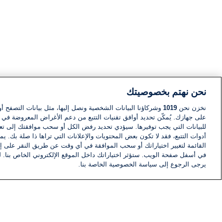
نحن نهتم بخصوصيتك
نخزن نحن
1019
وشركاؤنا البيانات الشخصية ونصل إليها، مثل بيانات التصفح أو
على جهازك. يُمكّن تحديد أوافق تقنيات التتبع من دعم الأغراض المعروضة في إط
للبيانات التي يجب توفيرها. سيؤدي تحديد رفض الكل أو سحب موافقتك إلى تعط
أدوات التتبع، فقد لا تكون بعض المحتويات والإعلانات التي تراها ذا صلة بك. 
القائمة لتغيير اختياراتك أو سحب الموافقة في أي وقت عن طريق النقر على إد
في أسفل صفحة الويب. ستؤثر اختياراتك داخل الموقع الإلكتروني الخاص بنا. ل
يرجى الرجوع إلى سياسة الخصوصية الخاصة بنا.
أخبار
أخبار هامة
معلومات