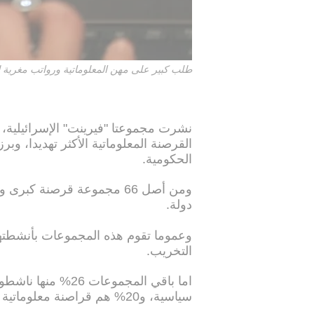
طلب كبير على مهن المعلوماتية ورواتب مغرية
نشرت مجموعتا "فيرينت" الإسرائيلية، و"
القرصنة المعلوماتية الأكثر تهديدا، و
الحكومية.
دولة.
وعموما تقوم هذه المجموعات بأنشطت
التخريب.
اما باقي المجموعات
سياسية، و20% هم قراصنة معلوماتية دافعهم المال و5% يقومون بالقرصنة "بدافع إرهابي".