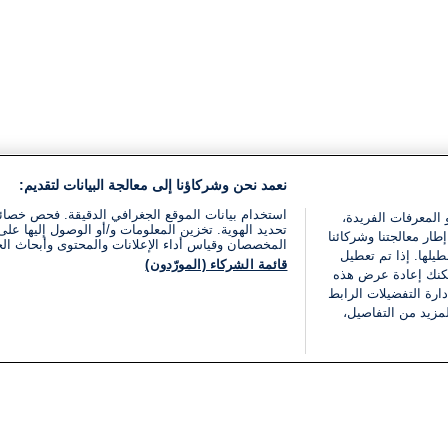
نعمد نحن وشركاؤنا إلى معالجة البيانات لتقديم:
استخدام بيانات الموقع الجغرافي الدقيقة. فحص خصا
 المعرفات الفريدة،
تحديد الهوية. تخزين المعلومات و/أو الوصول إليها على 
ار معالجتنا وشركائنا
المخصصان وقياس أداء الإعلانات والمحتوى وأبحاث ال
يلها. إذا تم تعطيل
قائمة الشركاء (المورّدون)
يمكنك إعادة عرض هذه
ارة التفضيلات الرابط
مزيد من التفاصيل،
مجانا
فئات
قانوني