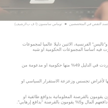
 لسد النقص في المتخصصين
توماس سامسون (ا ف ب/ارشيف)
تاليس" الفرنسية، الاثنين دليلا عالميا لمجموعات
برزت فيه اساسا المجموعات الحكومية او شبه
ومن أصل 66 مجموعة قرصنة كبرى وردت في الدليل 49% منها حكومية او مدعومة من
ها لأغراض تجسس وزعزعة الاستقرار السياسي او
 26% منها ناشطون يقومون بالقرصنة المعلوماتية بدوافع طائفية او