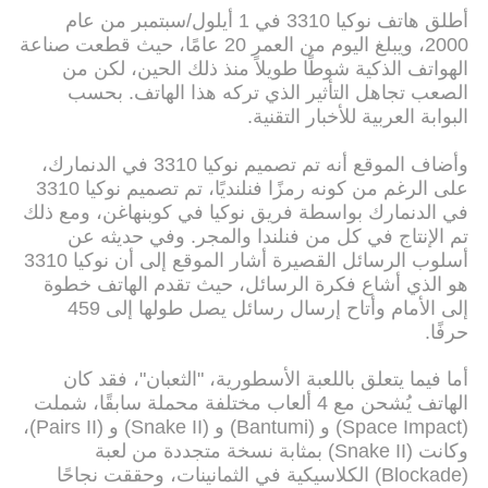
أطلق هاتف نوكيا 3310 في 1 أيلول/سبتمبر من عام
2000، ويبلغ اليوم من العمر 20 عامًا، حيث قطعت صناعة
الهواتف الذكية شوطًا طويلاً منذ ذلك الحين، لكن من
الصعب تجاهل التأثير الذي تركه هذا الهاتف. بحسب
البوابة العربية للأخبار التقنية.
وأضاف الموقع أنه تم تصميم نوكيا 3310 في الدنمارك،
على الرغم من كونه رمزًا فنلنديًا، تم تصميم نوكيا 3310
في الدنمارك بواسطة فريق نوكيا في كوبنهاغن، ومع ذلك
تم الإنتاج في كل من فنلندا والمجر. وفي حديثه عن
أسلوب الرسائل القصيرة أشار الموقع إلى أن نوكيا 3310
هو الذي أشاع فكرة الرسائل، حيث تقدم الهاتف خطوة
إلى الأمام وأتاح إرسال رسائل يصل طولها إلى 459
حرفًا.
أما فيما يتعلق باللعبة الأسطورية، "الثعبان"، فقد كان
الهاتف يُشحن مع 4 ألعاب مختلفة محملة سابقًا، شملت
(Space Impact) و (Bantumi) و (Snake II) و (Pairs II)،
وكانت (Snake II) بمثابة نسخة متجددة من لعبة
(Blockade) الكلاسيكية في الثمانينات، وحققت نجاحًا