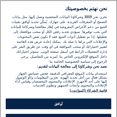
نحن نهتم بخصوصيتك
لا توجد تعليقات مكتوبة حتى الآن. كن الأول!
نخزن نحن
1019
وشركاؤنا البيانات الشخصية ونصل إليها، مثل بيانات
التصفح أو المعرفات الفريدة، على جهازك. يُمكّن تحديد أوافق تقنيات
اكتب تعليقًا جديدًا ...
التتبع من دعم الأغراض المعروضة في إطار معالجتنا وشركائنا للبيانات
التي يجب توفيرها. سيؤدي تحديد رفض الكل أو سحب موافقتك إلى
تعطيلها. إذا تم تعطيل أدوات التتبع، فقد لا تكون بعض المحتويات
والإعلانات التي تراها ذا صلة بك. يمكنك إعادة عرض هذه القائمة
لتغيير اختياراتك أو سحب الموافقة في أي وقت عن طريق النقر على
إدارة التفضيلات الرابط في أسفل صفحة الويب. ستؤثر اختياراتك
داخل الموقع الإلكتروني الخاص بنا. لمزيد من التفاصيل، يرجى
الرجوع إلى سياسة الخصوصية الخاصة بنا.
نعمد نحن وشركاؤنا إلى معالجة البيانات لتقديم:
استخدام بيانات الموقع الجغرافي الدقيقة. فحص خصائص الجهاز
بشكل فعال من أجل تحديد الهوية. تخزين المعلومات و/أو الوصول
إليها على أحد الأجهزة. الإعلانات والمحتوى المخصصان وقياس أداء
الإعلانات والمحتوى وأبحاث الجمهور وتطوير الخدمات.
قائمة الشركاء (المورّدون)
أوافق