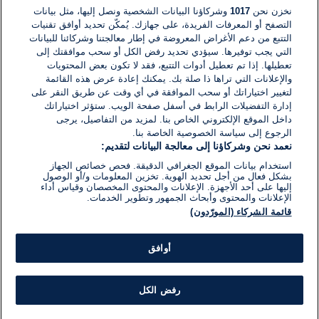
نخزن نحن
1017
وشركاؤنا البيانات الشخصية ونصل إليها، مثل بيانات
التصفح أو المعرفات الفريدة، على جهازك. يُمكّن تحديد أوافق تقنيات
اكتب تعليقًا جديدًا ...
التتبع من دعم الأغراض المعروضة في إطار معالجتنا وشركائنا للبيانات
التي يجب توفيرها. سيؤدي تحديد رفض الكل أو سحب موافقتك إلى
تعطيلها. إذا تم تعطيل أدوات التتبع، فقد لا تكون بعض المحتويات
والإعلانات التي تراها ذا صلة بك. يمكنك إعادة عرض هذه القائمة
لتغيير اختياراتك أو سحب الموافقة في أي وقت عن طريق النقر على
إدارة التفضيلات الرابط في أسفل صفحة الويب. ستؤثر اختياراتك
داخل الموقع الإلكتروني الخاص بنا. لمزيد من التفاصيل، يرجى
الرجوع إلى سياسة الخصوصية الخاصة بنا.
نعمد نحن وشركاؤنا إلى معالجة البيانات لتقديم:
استخدام بيانات الموقع الجغرافي الدقيقة. فحص خصائص الجهاز
بشكل فعال من أجل تحديد الهوية. تخزين المعلومات و/أو الوصول
إليها على أحد الأجهزة. الإعلانات والمحتوى المخصصان وقياس أداء
الإعلانات والمحتوى وأبحاث الجمهور وتطوير الخدمات.
قائمة الشركاء (المورّدون)
أوافق
رفض الكل