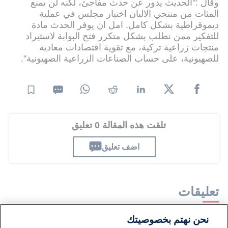
وقال :"الحديث يدور عن حدث مفاجئ، لكنه لن يمنع
المئات من منتجي الالبان اختيار مجلس في عملية
ديموقراطية بشكل كامل. امل ان يوفر الحدث مادة
للتفكير ممن نطلب بشكل متكرر فتح البوابة لاستيراد
منتجات زراعية تركية، مع تقوية اقتصادات معادية
للصهيونية، على حساب الصناعات الزراعية الصهيونية".
تلقت هذه المقالة 0 تعليق
اضف تعليق
تعليقات
نحن نهتم بخصوصيتك
لا توجد تعليقات مكتوبة حتى الآن. كن الأول!