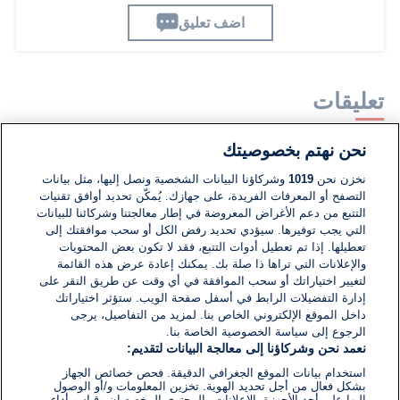
اضف تعليق
تعليقات
نحن نهتم بخصوصيتك
لا توجد تعليقات مكتوبة حتى الآن. كن الأول!
نخزن نحن
1019
وشركاؤنا البيانات الشخصية ونصل إليها، مثل بيانات
التصفح أو المعرفات الفريدة، على جهازك. يُمكّن تحديد أوافق تقنيات
اكتب تعليقًا جديدًا ...
التتبع من دعم الأغراض المعروضة في إطار معالجتنا وشركائنا للبيانات
التي يجب توفيرها. سيؤدي تحديد رفض الكل أو سحب موافقتك إلى
تعطيلها. إذا تم تعطيل أدوات التتبع، فقد لا تكون بعض المحتويات
والإعلانات التي تراها ذا صلة بك. يمكنك إعادة عرض هذه القائمة
لتغيير اختياراتك أو سحب الموافقة في أي وقت عن طريق النقر على
إدارة التفضيلات الرابط في أسفل صفحة الويب. ستؤثر اختياراتك
داخل الموقع الإلكتروني الخاص بنا. لمزيد من التفاصيل، يرجى
الرجوع إلى سياسة الخصوصية الخاصة بنا.
نعمد نحن وشركاؤنا إلى معالجة البيانات لتقديم:
استخدام بيانات الموقع الجغرافي الدقيقة. فحص خصائص الجهاز
بشكل فعال من أجل تحديد الهوية. تخزين المعلومات و/أو الوصول
إليها على أحد الأجهزة. الإعلانات والمحتوى المخصصان وقياس أداء