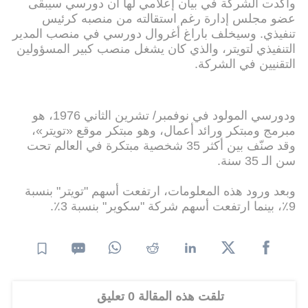
وأكدت الشركة في بيان إعلامي لها أن دورسي سيبقى
عضو مجلس إدارة رغم استقالته من منصبه كرئيس
تنفيذي. وسيخلف باراغ أغروال دورسي في منصب المدير
التنفيذي لتويتر، والذي كان يشغل منصب كبير المسؤولين
التقنيين في الشركة.
ودورسي المولود في نوفمبر/ تشرين الثاني 1976، هو
مبرمج ومبتكر ورائد أعمال، وهو مبتكر موقع «تويتر»،
وقد صنّف بين أكثر 35 شخصية مبتكرة في العالم تحت
سن الـ 35 سنة.
وبعد ورود هذه المعلومات، ارتفعت أسهم "تويتر" بنسبة
9٪، بينما ارتفعت أسهم شركة "سكوير" بنسبة 3٪.
تلقت هذه المقالة 0 تعليق