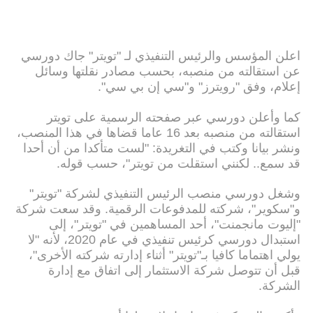
اعلن المؤسس والرئيس التنفيذي لـ "تويتر" جاك دورسي
عن استقالته من منصبه، بحسب مصادر نقلتها وسائل
إعلام، وفق "رويترز" و"سي إن بي سي".
كما وأعلن دورسي عبر صفحته الرسمية على تويتر
استقالته من منصبه بعد 16 عاما قضاها في هذا المنصب،
ونشر بيانا وكتب في التغريدة: "لست متأكدا من أن أحدا
قد سمع.. لكنني استقلت من تويتر"، حسب قوله.
وشغل دورسي منصب الرئيس التنفيذي لشركة "تويتر"
و"سكوير"، شركته للمدفوعات الرقمية. وقد سعت شركة
"إليوت مانجمنت"، أحد المساهمين في "تويتر"، إلى
استبدال دورسي كرئيس تنفيذي في عام 2020، لأنه "لا
يولي اهتماما كافيا بـ"تويتر" أثناء إدارته شركته الأخرى"،
قبل أن تتوصل شركة الاستثمار إلى اتفاق مع إدارة
الشركة.