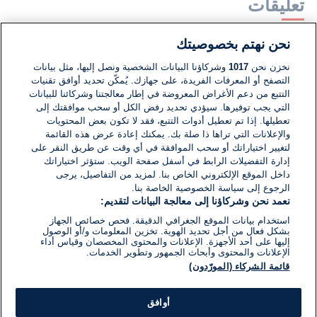
تعليقات
نحن نهتم بخصوصيتك
لا توجد تعليقات مكتوبة حتى الآن. كن الأول!
نخزن نحن
1017
وشركاؤنا البيانات الشخصية ونصل إليها، مثل بيانات
التصفح أو المعرفات الفريدة، على جهازك. يُمكّن تحديد أوافق تقنيات
اكتب تعليقًا جديدًا ...
التتبع من دعم الأغراض المعروضة في إطار معالجتنا وشركائنا للبيانات
التي يجب توفيرها. سيؤدي تحديد رفض الكل أو سحب موافقتك إلى
تعطيلها. إذا تم تعطيل أدوات التتبع، فقد لا تكون بعض المحتويات
والإعلانات التي تراها ذا صلة بك. يمكنك إعادة عرض هذه القائمة
لتغيير اختياراتك أو سحب الموافقة في أي وقت عن طريق النقر على
إدارة التفضيلات الرابط في أسفل صفحة الويب. ستؤثر اختياراتك
داخل الموقع الإلكتروني الخاص بنا. لمزيد من التفاصيل، يرجى
الرجوع إلى سياسة الخصوصية الخاصة بنا.
نعمد نحن وشركاؤنا إلى معالجة البيانات لتقديم:
استخدام بيانات الموقع الجغرافي الدقيقة. فحص خصائص الجهاز
بشكل فعال من أجل تحديد الهوية. تخزين المعلومات و/أو الوصول
إليها على أحد الأجهزة. الإعلانات والمحتوى المخصصان وقياس أداء
الإعلانات والمحتوى وأبحاث الجمهور وتطوير الخدمات.
قائمة الشركاء (المورّدون)
أوافق