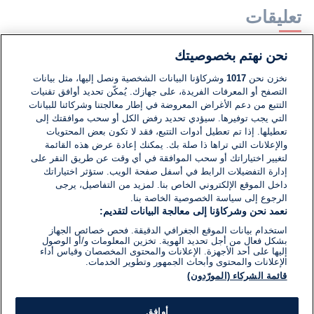
تعليقات
نحن نهتم بخصوصيتك
لا توجد تعليقات مكتوبة حتى الآن. كن الأول!
نخزن نحن
1017
وشركاؤنا البيانات الشخصية ونصل إليها، مثل بيانات
التصفح أو المعرفات الفريدة، على جهازك. يُمكّن تحديد أوافق تقنيات
اكتب تعليقًا جديدًا ...
التتبع من دعم الأغراض المعروضة في إطار معالجتنا وشركائنا للبيانات
التي يجب توفيرها. سيؤدي تحديد رفض الكل أو سحب موافقتك إلى
تعطيلها. إذا تم تعطيل أدوات التتبع، فقد لا تكون بعض المحتويات
والإعلانات التي تراها ذا صلة بك. يمكنك إعادة عرض هذه القائمة
لتغيير اختياراتك أو سحب الموافقة في أي وقت عن طريق النقر على
إدارة التفضيلات الرابط في أسفل صفحة الويب. ستؤثر اختياراتك
داخل الموقع الإلكتروني الخاص بنا. لمزيد من التفاصيل، يرجى
الرجوع إلى سياسة الخصوصية الخاصة بنا.
نعمد نحن وشركاؤنا إلى معالجة البيانات لتقديم:
استخدام بيانات الموقع الجغرافي الدقيقة. فحص خصائص الجهاز
بشكل فعال من أجل تحديد الهوية. تخزين المعلومات و/أو الوصول
إليها على أحد الأجهزة. الإعلانات والمحتوى المخصصان وقياس أداء
الإعلانات والمحتوى وأبحاث الجمهور وتطوير الخدمات.
قائمة الشركاء (المورّدون)
أوافق