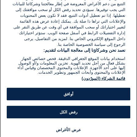
اكتب تعليقًا جديدًا ...
التتبع من دعم الأغراض المعروضة في إطار معالجتنا وشركائنا للبيانات
التي يجب توفيرها. سيؤدي تحديد رفض الكل أو سحب موافقتك إلى
تعطيلها. إذا تم تعطيل أدوات التتبع، فقد لا تكون بعض المحتويات
والإعلانات التي تراها ذا صلة بك. يمكنك إعادة عرض هذه القائمة
لتغيير اختياراتك أو سحب الموافقة في أي وقت عن طريق النقر على
إدارة التفضيلات الرابط في أسفل صفحة الويب. ستؤثر اختياراتك
داخل الموقع الإلكتروني الخاص بنا. لمزيد من التفاصيل، يرجى
الرجوع إلى سياسة الخصوصية الخاصة بنا.
نعمد نحن وشركاؤنا إلى معالجة البيانات لتقديم:
استخدام بيانات الموقع الجغرافي الدقيقة. فحص خصائص الجهاز
بشكل فعال من أجل تحديد الهوية. تخزين المعلومات و/أو الوصول
إليها على أحد الأجهزة. الإعلانات والمحتوى المخصصان وقياس أداء
الإعلانات والمحتوى وأبحاث الجمهور وتطوير الخدمات.
قائمة الشركاء (المورّدون)
أوافق
رفض الكل
عرض الأغراض
أخبار
أخبار هامة
مجانا
مذياع
برنامج