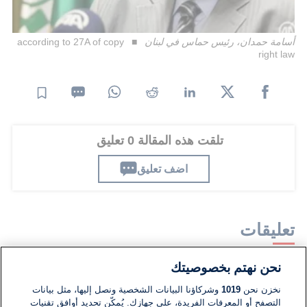
أسامة حمدان، رئيس حماس في لبنان
according to 27A of copy
right law
تلقت هذه المقالة 0 تعليق
اضف تعليق
تعليقات
نحن نهتم بخصوصيتك
لا توجد تعليقات مكتوبة حتى الآن. كن الأول!
نخزن نحن
1019
وشركاؤنا البيانات الشخصية ونصل إليها، مثل بيانات
التصفح أو المعرفات الفريدة، على جهازك. يُمكّن تحديد أوافق تقنيات