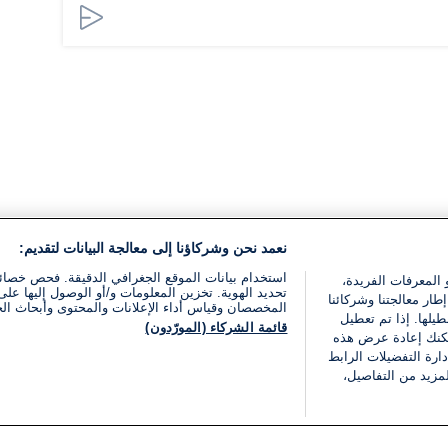
نعمد نحن وشركاؤنا إلى معالجة البيانات لتقديم:
استخدام بيانات الموقع الجغرافي الدقيقة. فحص خصا
 المعرفات الفريدة،
تحديد الهوية. تخزين المعلومات و/أو الوصول إليها على 
ار معالجتنا وشركائنا
المخصصان وقياس أداء الإعلانات والمحتوى وأبحاث ال
يلها. إذا تم تعطيل
قائمة الشركاء (المورّدون)
يمكنك إعادة عرض هذه
ارة التفضيلات الرابط
مزيد من التفاصيل،
مجانا