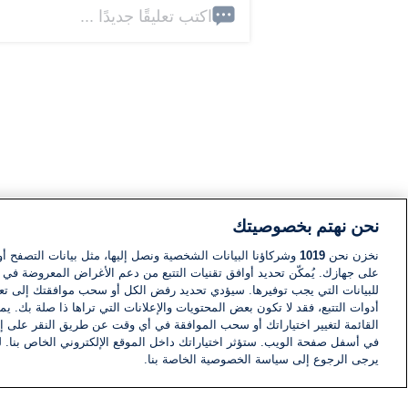
اكتب تعليقًا جديدًا ...
نحن نهتم بخصوصيتك
نخزن نحن
1019
وشركاؤنا البيانات الشخصية ونصل إليها، مثل بيانات التصفح أو
على جهازك. يُمكّن تحديد أوافق تقنيات التتبع من دعم الأغراض المعروضة في إط
للبيانات التي يجب توفيرها. سيؤدي تحديد رفض الكل أو سحب موافقتك إلى تعط
أدوات التتبع، فقد لا تكون بعض المحتويات والإعلانات التي تراها ذا صلة بك. 
القائمة لتغيير اختياراتك أو سحب الموافقة في أي وقت عن طريق النقر على إد
في أسفل صفحة الويب. ستؤثر اختياراتك داخل الموقع الإلكتروني الخاص بنا. ل
يرجى الرجوع إلى سياسة الخصوصية الخاصة بنا.
أخبار
أخبار هامة