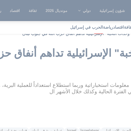
شؤون إسرائيلية
دولي
مونديال 2026
ثقافة
اقتصاد
ر
قافة
اقتصاد
رياضة
الحرب في إسرائيل
"وحدات النخبة" الإسرائيلية تداهم أنفاق حزب الله في جنوب لبنان
بة" الإسرائيلية تداهم أنفاق 
ومات استخباراتية وربما استطلاع استعداداً للعملية البرية، و
الفترة الحالية وكذلك خلال الأشهر ال
لجيش الإسرائيلي
Israelatwar
Israel
عملية برية في لبنان
قوات نخبة إسرائيل