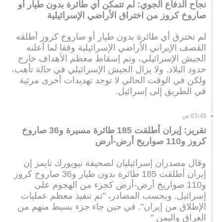
نجاح الدفاع الجوي: لم تتمكن أي طائرة بدون طيار أو
صاروخ كروز من اختراق الأراضي الإسرائيلية
لم تخترق أي طائرة بدون طيار أو صاروخ كروز أطلقه
القصف الإيراني الأراضي الإسرائيلية وفقا لما أعلنه
الجيش الإسرائيلي، وتم إسقاط معظم الأهداف خارج
حدود البلاد. ولا يزال الجيش الإسرائيلي في حالة تأهب،
ولكن في الوقت الحالي لا توجد تهديدات أخرى مرئية
في الطريق إلى إسرائيل.
03:45 ص
تقرير: إيران أطلقت 185 طائرة مسيرة و36 صاروخ
كروز و110 صواريخ أرض-أرض
وقال مصدران إسرائيليان لصحيفة نيويورك تايمز إن
إيران أطلقت 185 طائرة بدون طيار و36 صاروخ كروز
و110 صواريخ أرض-أرض كجزء من الهجوم على
إسرائيل. وبحسب المصادر، "تم تنفيذ معظم عمليات
الإطلاق من إيران". في حين جاء جزء بسيط منهم من
العراق واليمن "