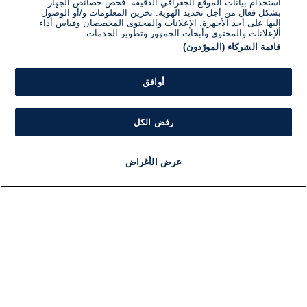
استخدام بيانات الموقع الجغرافي الدقيقة. فحص خصائص الجهاز
بشكل فعال من أجل تحديد الهوية. تخزين المعلومات و/أو الوصول
إليها على أحد الأجهزة. الإعلانات والمحتوى المخصصان وقياس أداء
الإعلانات والمحتوى وأبحاث الجمهور وتطوير الخدمات.
قائمة الشركاء (المورّدون)
أوافق
رفض الكل
عرض الأغراض
أخبار
أخبار هامة
مباشر
مذياع
برنامج
معلومات
فئ
اللجنة التنفيذية i24NEWS
ملخ
برنامج i24NEWS
ال
الاذاعة الحية
شؤو
حياة مهنية
دو
اتصال
موند