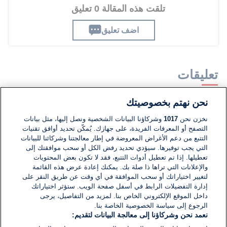
تلقت هذه المقالة 0 تعليق
اضف تعليق
تعليقات
نحن نهتم بخصوصيتك
لا توجد تعليقات مكتوبة حتى الآن. كن الأول!
نخزن نحن
1017
وشركاؤنا البيانات الشخصية ونصل إليها، مثل بيانات
التصفح أو المعرفات الفريدة، على جهازك. يُمكّن تحديد أوافق تقنيات
اكتب تعليقًا جديدًا ...
التتبع من دعم الأغراض المعروضة في إطار معالجتنا وشركائنا للبيانات
التي يجب توفيرها. سيؤدي تحديد رفض الكل أو سحب موافقتك إلى
تعطيلها. إذا تم تعطيل أدوات التتبع، فقد لا تكون بعض المحتويات
والإعلانات التي تراها ذا صلة بك. يمكنك إعادة عرض هذه القائمة
لتغيير اختياراتك أو سحب الموافقة في أي وقت عن طريق النقر على
إدارة التفضيلات الرابط في أسفل صفحة الويب. ستؤثر اختياراتك
داخل الموقع الإلكتروني الخاص بنا. لمزيد من التفاصيل، يرجى
الرجوع إلى سياسة الخصوصية الخاصة بنا.
نعمد نحن وشركاؤنا إلى معالجة البيانات لتقديم: