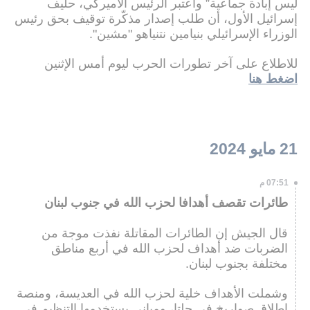
ليس إبادة جماعية” واعتبر الرئيس الأميركي، حليف
إسرائيل الأول، أن طلب إصدار مذكّرة توقيف بحق رئيس
الوزراء الإسرائيلي بنيامين نتنياهو "مشين".
للاطلاع على آخر تطورات الحرب ليوم أمس الإثنين
اضغط هنا
21 مايو 2024
07:51 م
طائرات تقصف أهدافا لحزب الله في جنوب لبنان
قال الجيش إن الطائرات المقاتلة نفذت موجة من
الضربات ضد أهداف لحزب الله في أربع مناطق
مختلفة بجنوب لبنان.
وشملت الأهداف خلية لحزب الله في العديسة، ومنصة
إطلاق صواريخ في حلتا، ومباني يستخدمها التنظيم في