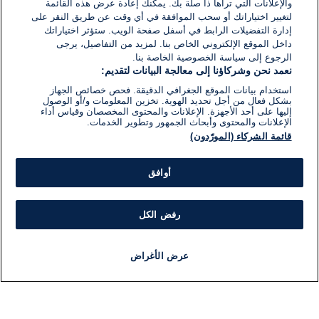
والإعلانات التي تراها ذا صلة بك. يمكنك إعادة عرض هذه القائمة
لتغيير اختياراتك أو سحب الموافقة في أي وقت عن طريق النقر على
إدارة التفضيلات الرابط في أسفل صفحة الويب. ستؤثر اختياراتك
داخل الموقع الإلكتروني الخاص بنا. لمزيد من التفاصيل، يرجى
الرجوع إلى سياسة الخصوصية الخاصة بنا.
نعمد نحن وشركاؤنا إلى معالجة البيانات لتقديم:
استخدام بيانات الموقع الجغرافي الدقيقة. فحص خصائص الجهاز
بشكل فعال من أجل تحديد الهوية. تخزين المعلومات و/أو الوصول
إليها على أحد الأجهزة. الإعلانات والمحتوى المخصصان وقياس أداء
الإعلانات والمحتوى وأبحاث الجمهور وتطوير الخدمات.
قائمة الشركاء (المورّدون)
أوافق
رفض الكل
عرض الأغراض
أخبار
أخبار هامة
مجانا
مذياع
برنامج