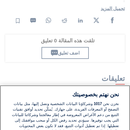
تحميل المزيد
تلقت هذه المقالة 0 تعليق
اضف تعليق
تعليقات
نحن نهتم بخصوصيتك
لا توجد تعليقات مكتوبة حتى الآن. كن الأول!
نخزن نحن
1017
وشركاؤنا البيانات الشخصية ونصل إليها، مثل بيانات
التصفح أو المعرفات الفريدة، على جهازك. يُمكّن تحديد أوافق تقنيات
اكتب تعليقًا جديدًا ...
التتبع من دعم الأغراض المعروضة في إطار معالجتنا وشركائنا للبيانات
التي يجب توفيرها. سيؤدي تحديد رفض الكل أو سحب موافقتك إلى
تعطيلها. إذا تم تعطيل أدوات التتبع، فقد لا تكون بعض المحتويات