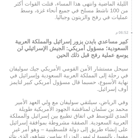
الليلة الماضية وانتهى هذا المساء، قتلت القوات أكثر
من 100 ناشط مسلح في جميع أنحاء غزة، وسط
عمليات في رفح والزيتون وجباليا.
06:52 م
كبير مساعدي بايدن يزور إسرائيل والمملكة العربية
السعودية؛ مسؤول أمريكي: الجيش الإسرائيلي لن
يوسع عملية رفح قبل ذلك الحين
سيحل مستشار الأمن القومي الأمريكي جيك سوليفان
في رحلة إلى المملكة العربية السعودية وإسرائيل في
نهاية الأسبوع، حسبما قال مسؤول أمريكي كبير لتايمز
أوف إسرائيل.
وفي الرياض، سيلتقي سوليفان مع ولي العهد الأمير
محمد بن سلمان لمناقشة الجهود الأمريكية طويلة
المدى للتوسط في اتفاق تطبيع بين إسرائيل والمملكة
العربية السعودية. الصفقة مشروطة بموافقة إسرائيل
على إنشاء طريق إلى دولة فلسطينية – وهو أمر غير
مقبول بالنسبة لرئيس الوزراء بنيامين نتنياهو، الذي يتأثر