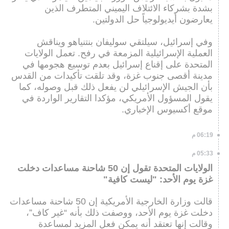
بشدة بشركاء الائتلاف اليميني المتطرف الذين
يعارضون أيديولوجياً حل الدولتين.
وفي إسرائيل، سيلتقي سوليفان بنتنياهو ويناقش
العملية الإسرائيلية المزمعة في رفح. تعمل الولايات
المتحدة على إقناع إسرائيل بعدم توسيع هجومها في
مدينة أقصى جنوب غزة، وقد تلقت تأكيدات من القدس
بأن الجيش الإسرائيلي لن يفعل ذلك قبل وصوله، كما
يقول المسؤول الأمريكي، مؤكدا التقارير الواردة في
موقع أكسيوس الإخباري.
06:19 م
05:33 م
الولايات المتحدة تقول إن 50 شاحنة مساعدات دخلت
غزة يوم الأحد: "ليست كافية"
قالت وزارة الخارجية الأمريكية إن 50 شاحنة مساعدات
دخلت غزة يوم الأحد، ووصفت ذلك بأنه “غير كاف”،
وقالت إنها تعتقد أنه يمكن فعل المزيد لمساعدة