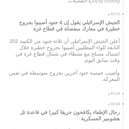
by clicking
إدارة التفضيلات
.
03:53 م
الجيش الإسرائيلي يقول إن 4 جنود أصيبوا بجروح
خطيرة في معارك منفصلة في قطاع غزة
أعلن الجيش الإسرائيلي أن ثلاثة جنود من الكتيبة 202
التابعة للواء المظليين أصيبوا بجروح خطيرة خلال
اشتباك مسلح مع نشطاء في شمال قطاع غزة في
وقت سابق اليوم.
وأصيب خمسة جنود آخرين بجروح متوسطة في نفس
المعركة.
03:26 م
02:44 م
رجال الإطفاء يكافحون حريقا كبيرا في قاعدة تل
هشومير العسكرية