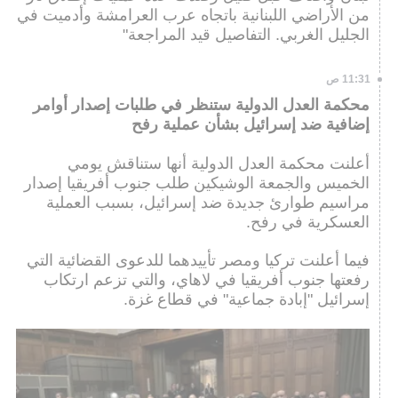
من الأراضي اللبنانية باتجاه عرب العرامشة وأدميت في
الجليل الغربي. التفاصيل قيد المراجعة"
11:31 ص
محكمة العدل الدولية ستنظر في طلبات إصدار أوامر
إضافية ضد إسرائيل بشأن عملية رفح
أعلنت محكمة العدل الدولية أنها ستناقش يومي
الخميس والجمعة الوشيكين طلب جنوب أفريقيا إصدار
مراسيم طوارئ جديدة ضد إسرائيل، بسبب العملية
العسكرية في رفح.
فيما أعلنت تركيا ومصر تأييدهما للدعوى القضائية التي
رفعتها جنوب أفريقيا في لاهاي، والتي تزعم ارتكاب
إسرائيل "إبادة جماعية" في قطاع غزة.