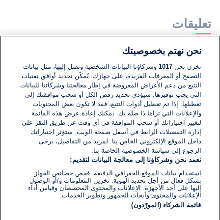
تعليقات
نحن نهتم بخصوصيتك
لا توجد تعليقات مكتوبة حتى الآن. كن الأول!
نخزن نحن
1017
وشركاؤنا البيانات الشخصية ونصل إليها، مثل بيانات
التصفح أو المعرفات الفريدة، على جهازك. يُمكّن تحديد أوافق تقنيات
اكتب تعليقًا جديدًا ...
التتبع من دعم الأغراض المعروضة في إطار معالجتنا وشركائنا للبيانات
التي يجب توفيرها. سيؤدي تحديد رفض الكل أو سحب موافقتك إلى
تعطيلها. إذا تم تعطيل أدوات التتبع، فقد لا تكون بعض المحتويات
والإعلانات التي تراها ذا صلة بك. يمكنك إعادة عرض هذه القائمة
لتغيير اختياراتك أو سحب الموافقة في أي وقت عن طريق النقر على
إدارة التفضيلات الرابط في أسفل صفحة الويب. ستؤثر اختياراتك
داخل الموقع الإلكتروني الخاص بنا. لمزيد من التفاصيل، يرجى
الرجوع إلى سياسة الخصوصية الخاصة بنا.
نعمد نحن وشركاؤنا إلى معالجة البيانات لتقديم:
استخدام بيانات الموقع الجغرافي الدقيقة. فحص خصائص الجهاز
بشكل فعال من أجل تحديد الهوية. تخزين المعلومات و/أو الوصول
إليها على أحد الأجهزة. الإعلانات والمحتوى المخصصان وقياس أداء
الإعلانات والمحتوى وأبحاث الجمهور وتطوير الخدمات.
قائمة الشركاء (المورّدون)