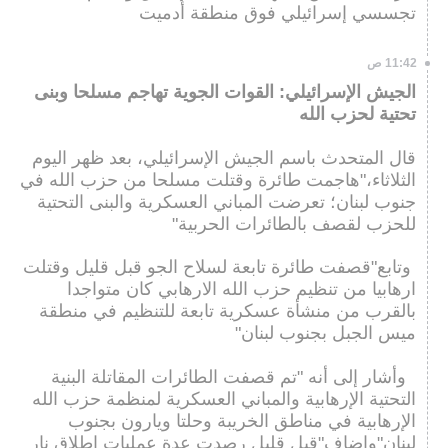
تجسسي إسرائيلي فوق منطقة أدميت
11:42 ص
الجيش الإسرائيلي: القوات الجوية تهاجم مسلحا وبنى
تحتية لحزب الله
قال المتحدث باسم الجيش الإسرائيلي، بعد ظهر اليوم
الثلاثاء،"هاجمت طائرة وقتلت مسلحا من حزب الله في
جنوب لبنان؛ تعرضت المباني العسكرية والبنى التحتية
للحزب لقصف بالطائرات الحربية"
وتابع"قصفت طائرة تابعة لسلاح الجو قبل قليل وقتلت
ارهابيا من تنظيم حزب الله الارهابي كان متواجدا
بالقرب من منشأة عسكرية تابعة للتنظيم في منطقة
ميس الجبل بجنوب لبنان"
وأشار إلى أنه "تم قصفت الطائرات المقاتلة البنية
التحتية الإرهابية والمباني العسكرية لمنظمة حزب الله
الإرهابية في مناطق الخريبة وحلتا ويارون بجنوب
لبنان"واضاف"قبل قليل رصدت عدة عمليات إطلاق نار