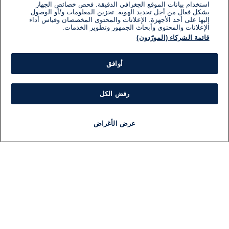
استخدام بيانات الموقع الجغرافي الدقيقة. فحص خصائص الجهاز
بشكل فعال من أجل تحديد الهوية. تخزين المعلومات و/أو الوصول
إليها على أحد الأجهزة. الإعلانات والمحتوى المخصصان وقياس أداء
الإعلانات والمحتوى وأبحاث الجمهور وتطوير الخدمات.
قائمة الشركاء (المورّدون)
أوافق
رفض الكل
عرض الأغراض
أخبار
أخبار هامة
مجانا
مذياع
برنامج
معلومات
فئ
اللجنة التنفيذية i24NEWS
ملخ
برنامج i24NEWS
ال
الاذاعة الحية
شؤو
حياة مهنية
دو
اتصال
موند