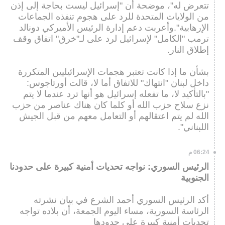
تتعرض له"، موضحة أن "إسرائيل ليست بحاجة إلى إذن
من الولايات المتحدة للرد على هجوم تنفذه الجماعات
الإرهابية".وأعربت دعم إدارة الرئيس الأميركي دونالد
ترمب "الكامل" لإسرائيل لرد على لـ"خرق" اتفاق وقف
إطلاق النار.
بشأن ما إذا كانت تعتبر هجمات الإسرائيليين المتكررة
داخل لبنان "انتهاك" للاتفاق أما لا، قالت أورتاجوس:
"بالتأكيد لا، ما تفعله إسرائيل هو أنها ترد عندما لا يتم
نزع سلاح حزب الله أو كلما كان هناك عناصر من حزب
الله لم يتم اعتقالهم أو التعامل معهم من قبل الجيش
اللبناني".
06:24 م
الرئيس السوري: نواجه تحديات أمنية كبيرة على حدودنا
الجنوبية
أكد الرئيس السوري أحمد الشرع في بيان نشرته
الرئاسة السورية، مساء اليوم الجمعة، أن بلاده تواجه
تحديات أمنية كبيرة على حدودها