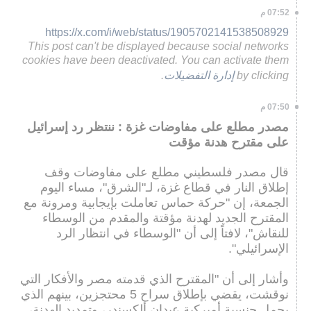
07:52 م
https://x.com/i/web/status/1905702141538508929
This post can't be displayed because social networks
cookies have been deactivated. You can activate them
by clicking
إدارة التفضيلات
.
07:50 م
مصدر مطلع على مفاوضات غزة : ننتظر رد إسرائيل
على مقترح هدنة مؤقت
قال مصدر فلسطيني مطلع على مفاوضات وقف
إطلاق النار في قطاع غزة، لـ"الشرق"، مساء اليوم
الجمعة، إن "حركة حماس تعاملت بإيجابية ومرونة مع
المقترح الجديد لهدنة مؤقتة والمقدم من الوسطاء
للنقاش"، لافتاً إلى أن "الوسطاء في انتظار الرد
الإسرائيلي".
وأشار إلى أن "المقترح الذي قدمته مصر والأفكار التي
نوقشت، يقضي بإطلاق سراح 5 محتجزين، بينهم الذي
يحمل جنسية أميركية عيدان ألكسندر، وتمديد الهدنة،