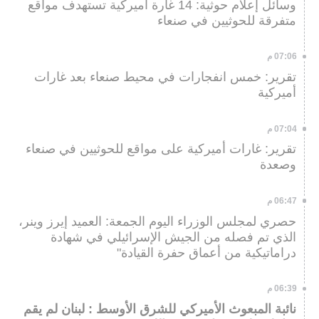
وسائل إعلام حوثية: 14 غارة أميركية تستهدف مواقع
متفرقة للحوثيين في صنعاء
07:06 م
تقرير: خمس انفجارات في محيط صنعاء بعد غارات
أميركية
07:04 م
تقرير: غارات أميركية على مواقع للحوثيين في صنعاء
وصعدة
06:47 م
حصري لمجلس الوزراء اليوم الجمعة: العميد إيرز وينر،
الذي تم فصله من الجيش الإسرائيلي في شهادة
دراماتيكية من أعماق حفرة القيادة"
06:39 م
نائبة المبعوث الأميركي للشرق الأوسط : لبنان لم يقم