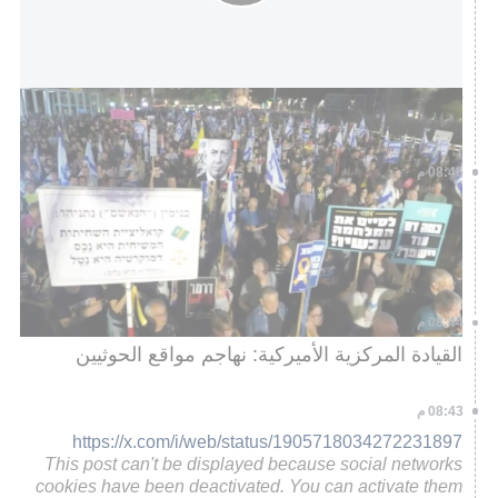
"إن لم تحترم الحكومة الإسرائيلية قرار المحكمة العليا فهذا يعني
فوضى والفوضى تعني حرب أهلية"
08:46 م
https://x.com/i/web/status/1905716545667617196
This post can't be displayed because social networks
cookies have been deactivated. You can activate them
by clicking
إدارة التفضيلات
.
08:44 م
القيادة المركزية الأميركية: نهاجم مواقع الحوثيين
08:43 م
https://x.com/i/web/status/1905718034272231897
This post can't be displayed because social networks
cookies have been deactivated. You can activate them