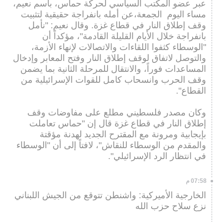
عبر عضو المكتب السياسي لحركة حماس، باسم نعيم،
مساء اليوم الجمعة،عن أمله بانفراجة حقيقية لتثبيت
وقف إطلاق النار في قطاع غزة. وقال نعيم: "نأمل
بانفراجة خلال الأيام القليلة القادمة"، مؤكداً أن
"الوسطاء كثفوا اللقاءات والاتصالات لإنهاء الأزمة،
والتوصل لاتفاق لوقف إطلاق النار وفتح المعابر وإدخال
المساعدات فوراً، والانتقال للمرحلة الثانية بما يضمن
وقف الحرب وانسحاب كامل للقوات الإسرائيلية من
القطاع".
وكان مصدر فلسطيني مطلع على مفاوضات وقف
إطلاق النار في قطاع غزة قال إن "حماس تعاملت
بإيجابية ومرونة مع المقترح الجديد لهدنة مؤقتة
والمقدم من الوسطاء للنقاش"، لافتاً إلى أن "الوسطاء
في انتظار الرد الإسرائيلي".
07:58 م
الخارجية الأميركية: واشنطن تتوقع من الجيش اللبناني
نزع سلاح حزب الله