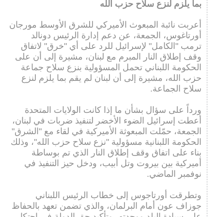
بما يلزم لنزع سلاح حزب الله
أعربت نائبة المبعوث الأميركي للشرق الأوسط مورجان
أورتاغوس، الجمعة، عن دعم إدارة الرئيس دونالد
ترمب "الكامل" لإسرائيل للرد على أي "خرق" لاتفاق
وقف إطلاق النار المبرم مع لبنان، مشيرة إلى أن على
الحكومة اللبناني تحمل المسؤولية بنزع سلاح جماعة
حزب الله، مشيرة إلى أن لبنان لم يقم بما يلزم لنزع
سلاح الجماعة.
ورداً على سؤال بشأن ما إذا كانت الولايات المتحدة
أعطت إسرائيل الضوء الأخضر لتنفيذ ضربات في لبنان،
الجمعة، حمّلت المبعوثة الأميركية في لقاء مع "الشرق"
الحكومة اللبنانية مسؤولية "نزع سلاح حزب الله"، وذلك
بناء على اتفاق وقف إطلاق النار الذي تم بوساطة
أميركية بين بيروت وتل أبيب، ودخل حيز التنفيذ في
نوفمبر الماضي.
وتطرقت أورتاجوس إلى خطاب الرئيس اللبناني
جوزاف عون أمام البرلمان، والذي تضمن تعهد بالحفاظ
على سيادة البلد ووحدته، وتأكيد حق الدولة في احتكار