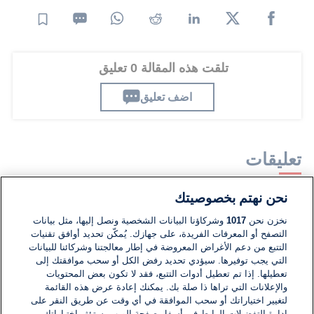
تلقت هذه المقالة 0 تعليق
اضف تعليق
تعليقات
نحن نهتم بخصوصيتك
لا توجد تعليقات مكتوبة حتى الآن. كن الأول!
نخزن نحن
1017
وشركاؤنا البيانات الشخصية ونصل إليها، مثل بيانات
التصفح أو المعرفات الفريدة، على جهازك. يُمكّن تحديد أوافق تقنيات
اكتب تعليقًا جديدًا ...
التتبع من دعم الأغراض المعروضة في إطار معالجتنا وشركائنا للبيانات
التي يجب توفيرها. سيؤدي تحديد رفض الكل أو سحب موافقتك إلى
تعطيلها. إذا تم تعطيل أدوات التتبع، فقد لا تكون بعض المحتويات
والإعلانات التي تراها ذا صلة بك. يمكنك إعادة عرض هذه القائمة
لتغيير اختياراتك أو سحب الموافقة في أي وقت عن طريق النقر على
إدارة التفضيلات الرابط في أسفل صفحة الويب. ستؤثر اختياراتك