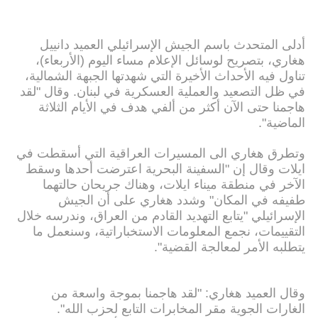
أدلى المتحدث باسم الجيش الإسرائيلي العميد دانييل
هغاري، بتصريح لوسائل الإعلام مساء اليوم (الأربعاء)،
تناول فيه الأحداث الأخيرة التي شهدتها الجبهة الشمالية،
في ظل التصعيد والعملية العسكرية في لبنان. وقال "لقد
هاجمنا حتى الآن أكثر من ألفي هدف في الأيام الثلاثة
الماضية".
وتطرق هغاري الى المسيرات العراقية التي أسقطت في
ايلات وقال إن "السفينة البحرية اعترضت أحدها وسقط
الآخر في منطقة ميناء ايلات، وهناك جريحان حالتهما
طفيفه في المكان" وشدد هغاري على أن الجيش
الإسرائيلي "يتابع التهديد القادم من العراق، وندرسه خلال
التقييمات، نجمع المعلومات الاستخباراتية، وسنعمل ما
يتطلبه الأمر لمعالجة القضية".
وقال العميد هغاري: "لقد هاجمنا بموجة واسعة من
الغارات الجوية مقر المخابرات التابع لحزب الله".