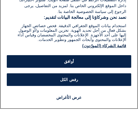
داخل الموقع الإلكتروني الخاص بنا. لمزيد من التفاصيل، يرجى
الرجوع إلى سياسة الخصوصية الخاصة بنا.
نعمد نحن وشركاؤنا إلى معالجة البيانات لتقديم:
استخدام بيانات الموقع الجغرافي الدقيقة. فحص خصائص الجهاز
بشكل فعال من أجل تحديد الهوية. تخزين المعلومات و/أو الوصول
إليها على أحد الأجهزة. الإعلانات والمحتوى المخصصان وقياس أداء
الإعلانات والمحتوى وأبحاث الجمهور وتطوير الخدمات.
قائمة الشركاء (المورّدون)
أوافق
رفض الكل
عرض الأغراض
أخبار
أخبار هامة
مجانا
مذياع
برنامج
معلومات
فئ