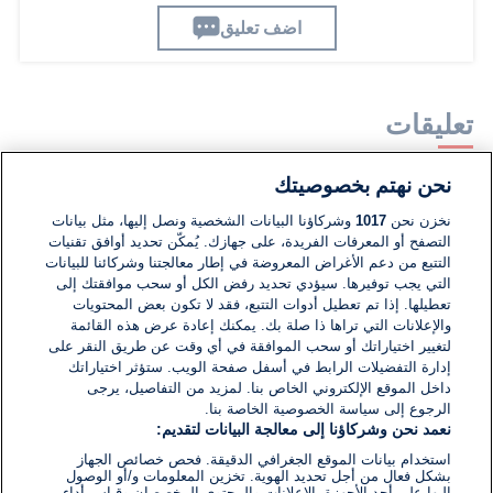
اضف تعليق
تعليقات
نحن نهتم بخصوصيتك
لا توجد تعليقات مكتوبة حتى الآن. كن الأول!
نخزن نحن
1017
وشركاؤنا البيانات الشخصية ونصل إليها، مثل بيانات
التصفح أو المعرفات الفريدة، على جهازك. يُمكّن تحديد أوافق تقنيات
اكتب تعليقًا جديدًا ...
التتبع من دعم الأغراض المعروضة في إطار معالجتنا وشركائنا للبيانات
التي يجب توفيرها. سيؤدي تحديد رفض الكل أو سحب موافقتك إلى
تعطيلها. إذا تم تعطيل أدوات التتبع، فقد لا تكون بعض المحتويات
والإعلانات التي تراها ذا صلة بك. يمكنك إعادة عرض هذه القائمة
لتغيير اختياراتك أو سحب الموافقة في أي وقت عن طريق النقر على
إدارة التفضيلات الرابط في أسفل صفحة الويب. ستؤثر اختياراتك
داخل الموقع الإلكتروني الخاص بنا. لمزيد من التفاصيل، يرجى
الرجوع إلى سياسة الخصوصية الخاصة بنا.
نعمد نحن وشركاؤنا إلى معالجة البيانات لتقديم:
استخدام بيانات الموقع الجغرافي الدقيقة. فحص خصائص الجهاز
بشكل فعال من أجل تحديد الهوية. تخزين المعلومات و/أو الوصول
إليها على أحد الأجهزة. الإعلانات والمحتوى المخصصان وقياس أداء