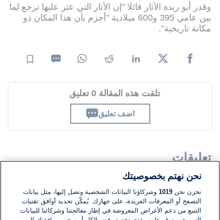
وقدر أبو ريدة الآثار قائلا "إن الآثار التي عثر عليها ترجع لما
بين عامي 395 و600 ميلادية "أجزم بأن هذا المكان ذو
مكانة تاريخية".
تلقت هذه المقالة 0 تعليق
اضف تعليق
تعليقات
نحن نهتم بخصوصيتك
لا توجد تعليقات مكتوبة حتى الآن. كن الأول!
نخزن نحن
1019
وشركاؤنا البيانات الشخصية ونصل إليها، مثل بيانات
التصفح أو المعرفات الفريدة، على جهازك. يُمكّن تحديد أوافق تقنيات
التتبع من دعم الأغراض المعروضة في إطار معالجتنا وشركائنا للبيانات
اكتب تعليقًا جديدًا ...
التي يجب توفيرها. سيؤدي تحديد رفض الكل أو سحب موافقتك إلى