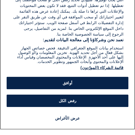
تعطيلها. إذا تم تعطيل أدوات التتبع، فقد لا تكون بعض المحتويات
والإعلانات التي تراها ذا صلة بك. يمكنك إعادة عرض هذه القائمة
لتغيير اختياراتك أو سحب الموافقة في أي وقت عن طريق النقر على
إدارة التفضيلات الرابط في أسفل صفحة الويب. ستؤثر اختياراتك
داخل الموقع الإلكتروني الخاص بنا. لمزيد من التفاصيل، يرجى
الرجوع إلى سياسة الخصوصية الخاصة بنا.
نعمد نحن وشركاؤنا إلى معالجة البيانات لتقديم:
استخدام بيانات الموقع الجغرافي الدقيقة. فحص خصائص الجهاز
بشكل فعال من أجل تحديد الهوية. تخزين المعلومات و/أو الوصول
إليها على أحد الأجهزة. الإعلانات والمحتوى المخصصان وقياس أداء
الإعلانات والمحتوى وأبحاث الجمهور وتطوير الخدمات.
قائمة الشركاء (المورّدون)
أوافق
رفض الكل
عرض الأغراض
أخبار
أخبار هامة
مجانا
مذياع
برنامج