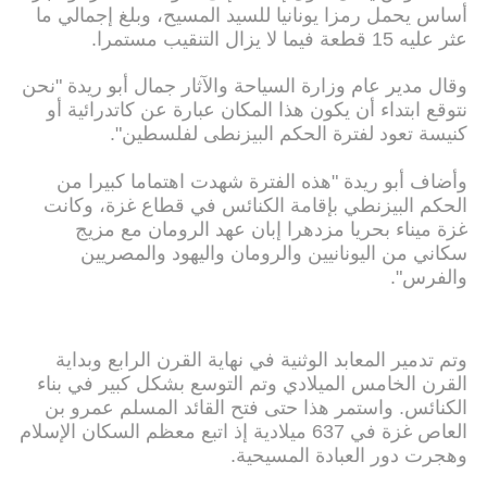
أساس يحمل رمزا يونانيا للسيد المسيح، وبلغ إجمالي ما
عثر عليه 15 قطعة فيما لا يزال التنقيب مستمرا.
وقال مدير عام وزارة السياحة والآثار جمال أبو ريدة "نحن
نتوقع ابتداء أن يكون هذا المكان عبارة عن كاتدرائية أو
كنيسة تعود لفترة الحكم البيزنطى لفلسطين".
وأضاف أبو ريدة "هذه الفترة شهدت اهتماما كبيرا من
الحكم البيزنطي بإقامة الكنائس في قطاع غزة، وكانت
غزة ميناء بحريا مزدهرا إبان عهد الرومان مع مزيج
سكاني من اليونانيين والرومان واليهود والمصريين
والفرس".
وتم تدمير المعابد الوثنية في نهاية القرن الرابع وبداية
القرن الخامس الميلادي وتم التوسع بشكل كبير في بناء
الكنائس. واستمر هذا حتى فتح القائد المسلم عمرو بن
العاص غزة في 637 ميلادية إذ اتبع معظم السكان الإسلام
وهجرت دور العبادة المسيحية.