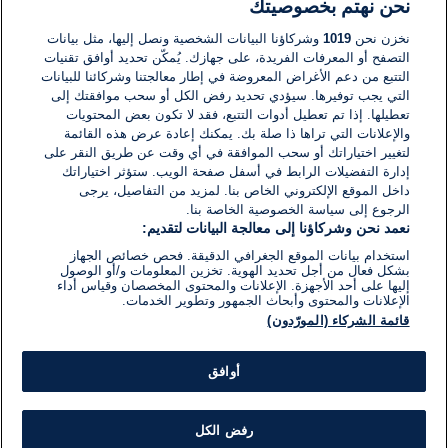
نحن نهتم بخصوصيتك
لا توجد تعليقات مكتوبة حتى الآن. كن الأول!
نخزن نحن
1019
وشركاؤنا البيانات الشخصية ونصل إليها، مثل بيانات
التصفح أو المعرفات الفريدة، على جهازك. يُمكّن تحديد أوافق تقنيات
اكتب تعليقًا جديدًا ...
التتبع من دعم الأغراض المعروضة في إطار معالجتنا وشركائنا للبيانات
التي يجب توفيرها. سيؤدي تحديد رفض الكل أو سحب موافقتك إلى
تعطيلها. إذا تم تعطيل أدوات التتبع، فقد لا تكون بعض المحتويات
والإعلانات التي تراها ذا صلة بك. يمكنك إعادة عرض هذه القائمة
لتغيير اختياراتك أو سحب الموافقة في أي وقت عن طريق النقر على
إدارة التفضيلات الرابط في أسفل صفحة الويب. ستؤثر اختياراتك
داخل الموقع الإلكتروني الخاص بنا. لمزيد من التفاصيل، يرجى
الرجوع إلى سياسة الخصوصية الخاصة بنا.
نعمد نحن وشركاؤنا إلى معالجة البيانات لتقديم:
استخدام بيانات الموقع الجغرافي الدقيقة. فحص خصائص الجهاز
بشكل فعال من أجل تحديد الهوية. تخزين المعلومات و/أو الوصول
إليها على أحد الأجهزة. الإعلانات والمحتوى المخصصان وقياس أداء
الإعلانات والمحتوى وأبحاث الجمهور وتطوير الخدمات.
قائمة الشركاء (المورّدون)
أوافق
رفض الكل