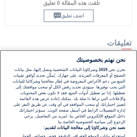
تلقت هذه المقالة 0 تعليق
اضف تعليق
تعليقات
نحن نهتم بخصوصيتك
لا توجد تعليقات مكتوبة حتى الآن. كن الأول!
نخزن نحن
1019
وشركاؤنا البيانات الشخصية ونصل إليها، مثل بيانات
التصفح أو المعرفات الفريدة، على جهازك. يُمكّن تحديد أوافق تقنيات
اكتب تعليقًا جديدًا ...
التتبع من دعم الأغراض المعروضة في إطار معالجتنا وشركائنا للبيانات
التي يجب توفيرها. سيؤدي تحديد رفض الكل أو سحب موافقتك إلى
تعطيلها. إذا تم تعطيل أدوات التتبع، فقد لا تكون بعض المحتويات
والإعلانات التي تراها ذا صلة بك. يمكنك إعادة عرض هذه القائمة
لتغيير اختياراتك أو سحب الموافقة في أي وقت عن طريق النقر على
إدارة التفضيلات الرابط في أسفل صفحة الويب. ستؤثر اختياراتك
داخل الموقع الإلكتروني الخاص بنا. لمزيد من التفاصيل، يرجى
الرجوع إلى سياسة الخصوصية الخاصة بنا.
نعمد نحن وشركاؤنا إلى معالجة البيانات لتقديم:
استخدام بيانات الموقع الجغرافي الدقيقة. فحص خصائص الجهاز