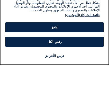
بشكل فعال من أجل تحديد الهوية. تخزين المعلومات و/أو الوصول
إليها على أحد الأجهزة. الإعلانات والمحتوى المخصصان وقياس أداء
الإعلانات والمحتوى وأبحاث الجمهور وتطوير الخدمات.
قائمة الشركاء (المورّدون)
أوافق
رفض الكل
عرض الأغراض
أخبار
أخبار هامة
مجانا
مذياع
برنامج
معلومات
فئ
اللجنة التنفيذية i24NEWS
ملخ
برنامج i24NEWS
ال
الاذاعة الحية
شؤو
حياة مهنية
دو
اتصال
موند