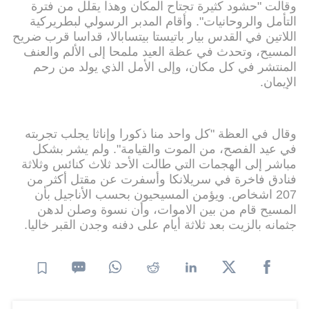
وقالت "حشود كثيرة تجتاح المكان وهذا يقلل من فترة
التأمل والروحانيات". وأقام المدبر الرسولي لبطريركية
اللاتين في القدس بيار باتيستا بيتسابالا، قداسا قرب ضريح
المسيح، وتحدث في عظة العيد ملمحا إلى الألم والعنف
المنتشر في كل مكان، وإلى الأمل الذي يولد من رحم
الإيمان.
وقال في العظة "كل واحد منا ذكورا وإناثا يجلب تجربته
في عيد الفصح، من الموت والقيامة". ولم يشر بشكل
مباشر إلى الهجمات التي طالت الأحد ثلاث كنائس وثلاثة
فنادق فاخرة في سريلانكا وأسفرت عن مقتل أكثر من
207 اشخاص. ويؤمن المسيحيون بحسب الأناجيل بأن
المسيح قام من بين الاموات، وأن نسوة وصلن لدهن
جثمانه بالزيت بعد ثلاثة أيام على دفنه وجدن القبر خاليا.