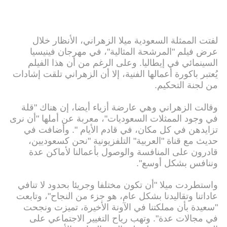
لفتت الممثلة السعودية ميلا الزهراني، الأنظار خلال
عرض فيلم "المرشحة المثالية"، في مهرجان فينيسيا
السينمائي في إيطاليا. وعلى الرغم من أن هذا الفيلم
يُعتبر باكورة أعمالها الفنية، إلا أن الزهراني تلقت إشادات
من لجنة التحكيم.
وقالت الزهراني وهي عارضة أزياء أيضا، إن هناك "قلة
في وجود الممثلات السعوديات"، معربة عن أملها "أن نرى
تزايدهن في كل مكان، في قادم الأيام ". وأضافت في
حديث مع قناة "العربية" التلفزيونية "نحن كسعوديين،
قادرون على المنافسة والوصول بأعمالنا لأماكن عدة
وننافس بشكل أوسع".
واستطردت ميلا "أن تكون مختلفا وجريئا بحدود لا تنافي
عاداتنا وتقاليدنا بشكل عام، هو جزء من النجاح"، وتابعت
"سعيدة بأن مملكتنا في الآونة الأخيرة، تميزت ونجحت
في مجالات عدة". وتهب رياح التغيير الاجتماعي على