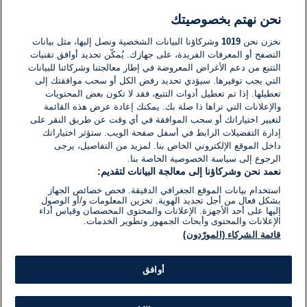
نحن نهتم بخصوصيتك
لا توجد تعليقات مكتوبة حتى الآن. كن الأول!
نخزن نحن
1019
وشركاؤنا البيانات الشخصية ونصل إليها، مثل بيانات
التصفح أو المعرفات الفريدة، على جهازك. يُمكّن تحديد أوافق تقنيات
اكتب تعليقًا جديدًا ...
التتبع من دعم الأغراض المعروضة في إطار معالجتنا وشركائنا للبيانات
التي يجب توفيرها. سيؤدي تحديد رفض الكل أو سحب موافقتك إلى
تعطيلها. إذا تم تعطيل أدوات التتبع، فقد لا تكون بعض المحتويات
والإعلانات التي تراها ذا صلة بك. يمكنك إعادة عرض هذه القائمة
لتغيير اختياراتك أو سحب الموافقة في أي وقت عن طريق النقر على
إدارة التفضيلات الرابط في أسفل صفحة الويب. ستؤثر اختياراتك
داخل الموقع الإلكتروني الخاص بنا. لمزيد من التفاصيل، يرجى
الرجوع إلى سياسة الخصوصية الخاصة بنا.
نعمد نحن وشركاؤنا إلى معالجة البيانات لتقديم:
استخدام بيانات الموقع الجغرافي الدقيقة. فحص خصائص الجهاز
بشكل فعال من أجل تحديد الهوية. تخزين المعلومات و/أو الوصول
إليها على أحد الأجهزة. الإعلانات والمحتوى المخصصان وقياس أداء
الإعلانات والمحتوى وأبحاث الجمهور وتطوير الخدمات.
قائمة الشركاء (المورّدون)
أوافق