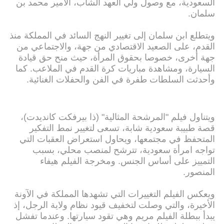
السعودية، مع وصول ولي العهد الشاب، الأمير محمد بن
سلمان.
ويتطلع ابن سلمان إلى تغيير النهج السائد في المملكة منذ
القدم، على الصعيد الاقتصادي من جهة، والاجتماعي من
جهة أخرى، خصوصا بحقوق المرأة، حيث منح حق قيادة
السيارة، ومشاهدة مباريات كرة القدم في الملاعب. كما
وأحدثت السلطات طفرة في الفن والحفلات الغنائية.
ويتناول فيلم "المرشحة المثالية" (ذا بيرفكت كانديدت)،
قصة طبيبة سعودية شابة، تسعى لتغيير نمط التفكير
المتحفظ في مجتمعها، ويحاول استعراض العقبات التي
تواجه امرأة سعودية، تترشح لمنصب محلي، بسبب
التمييز على أساس الجنس. ومخرجة الفيلم هيفاء
المنصور.
ويعكس الفيلم التغييرات التي تشهدها المملكة في الآونة
الأخيرة، والتي وصلت لتخفيف قيود نظام ولاية الرجل، إذ
يبدأ ببطلة الفيلم مريم وهي تقود سيارتها. وعندما تفشل