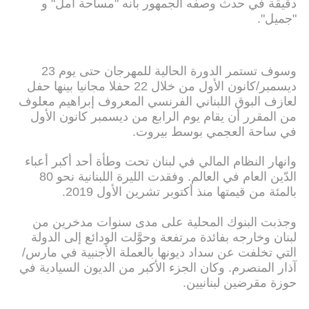
دقيقة في حدث وصفه الجمهور بأنه "مساحة أمل" و
"جميل".
وسوف تستمر الدورة الحالية للمهرجان حتى يوم 23
ديسمبر/كانون الأول من خلال 22 حفلا مجانيا بينها حفل
لعازف البوق اللبناني الفرنسي المعروف إبراهيم معلوف
من المقرر أن يقام يوم الرابع من ديسمبر كانون الأول
في ساحة العجمي بوسط بيروت.
وانهار النظام المالي في لبنان تحت وطأة أحد أكبر أعباء
الدّين العام في العالم. وفقدت الليرة اللبنانية نحو 80
بالمئة من قيمتها منذ أكتوبر تشرين الأول 2019.
وجذبت البنوك المحلية على مدى سنوات مدخرين من
لبنان وخارجه بفائدة مرتفعة وحوَّلت الودائع إلى الدولة
التي تخلفت عن سداد ديونها بالعملة الأجنبية في مارس/
آذار المنصرم. وكان الجزء الأكبر من الديون السيادية في
حوزة مقرضين لبنانيين.