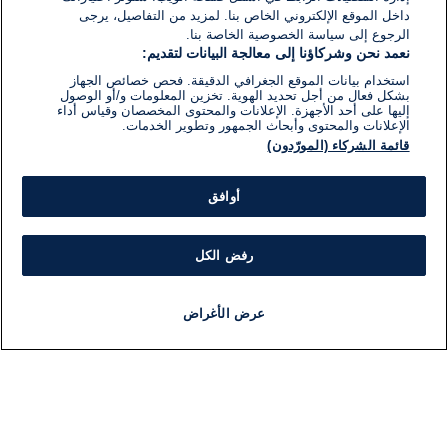
داخل الموقع الإلكتروني الخاص بنا. لمزيد من التفاصيل، يرجى
الرجوع إلى سياسة الخصوصية الخاصة بنا.
نعمد نحن وشركاؤنا إلى معالجة البيانات لتقديم:
استخدام بيانات الموقع الجغرافي الدقيقة. فحص خصائص الجهاز
بشكل فعال من أجل تحديد الهوية. تخزين المعلومات و/أو الوصول
إليها على أحد الأجهزة. الإعلانات والمحتوى المخصصان وقياس أداء
الإعلانات والمحتوى وأبحاث الجمهور وتطوير الخدمات.
قائمة الشركاء (المورّدون)
أوافق
رفض الكل
عرض الأغراض
أخبار
أخبار هامة
مجانا
مذياع
برنامج
معلومات
فئ
اللجنة التنفيذية i24NEWS
ملخ