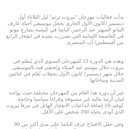
بدأت فعاليات مهرجان "بيروت ترنم" ليل الثلاثاء أول
ديسمبر /كانون الأول الجاري بحفل موسيقي أحياه عازف
البيانو الشهير عبد الرحمن الباشا في كنيسة بشارع مونو
في العاصمة اللبنانية التي تضررت بشدة في انفجار الرابع
من أغسطس/ آب المنصرم.
وهذه هي الدورة 13 للمهرجان السنوي الذي يُنظم في
بيروت خلال موسم عيد الميلاد ويُحتفى فيه بالموسيقى
خلال شهر ديسمبر/ كانون الأول بحفلات تُقام في كنائس
المدينة وساحاتها.
غير أن دورة هذا العام من المهرجان مختلفة حيث يواجه
لبنان أزمة مالية غير مسبوقة وفراغا سياسيا وجائحة
كوفيد-19 إضافة لتداعيات الانفجار الهائل في مرفأ بيروت
الذي أودى بحياة 200 شخص على الأقل.
وفي حفل الافتتاح عزف الباشا على مدى أكثر من 90