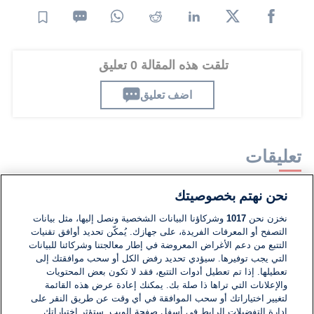
تلقت هذه المقالة 0 تعليق
اضف تعليق
تعليقات
نحن نهتم بخصوصيتك
لا توجد تعليقات مكتوبة حتى الآن. كن الأول!
نخزن نحن
1017
وشركاؤنا البيانات الشخصية ونصل إليها، مثل بيانات
التصفح أو المعرفات الفريدة، على جهازك. يُمكّن تحديد أوافق تقنيات
اكتب تعليقًا جديدًا ...
التتبع من دعم الأغراض المعروضة في إطار معالجتنا وشركائنا للبيانات
التي يجب توفيرها. سيؤدي تحديد رفض الكل أو سحب موافقتك إلى
تعطيلها. إذا تم تعطيل أدوات التتبع، فقد لا تكون بعض المحتويات
والإعلانات التي تراها ذا صلة بك. يمكنك إعادة عرض هذه القائمة
لتغيير اختياراتك أو سحب الموافقة في أي وقت عن طريق النقر على
إدارة التفضيلات الرابط في أسفل صفحة الويب. ستؤثر اختياراتك