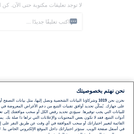
لا توجد تعليقات مكتوبة حتى الآن. كن ا
اكتب تعليقًا جديدًا ...
نحن نهتم بخصوصيتك
نخزن نحن
1019
وشركاؤنا البيانات الشخصية ونصل إليها، مثل بيانات التصفح أو
على جهازك. يُمكّن تحديد أوافق تقنيات التتبع من دعم الأغراض المعروضة في إط
للبيانات التي يجب توفيرها. سيؤدي تحديد رفض الكل أو سحب موافقتك إلى تعط
أدوات التتبع، فقد لا تكون بعض المحتويات والإعلانات التي تراها ذا صلة بك. 
القائمة لتغيير اختياراتك أو سحب الموافقة في أي وقت عن طريق النقر على إد
في أسفل صفحة الويب. ستؤثر اختياراتك داخل الموقع الإلكتروني الخاص بنا. ل