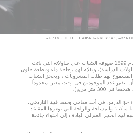
AFPTV PHOTO / Celine JANKOWIAK, Anne 
يستقبل مقهى "ميوزيم" الذي تأسس عام 1899 ضيوفه الشباب على طاولاته التي باتت
ولات الدراسة)، ويقدّم لهم زجاجة ماء وقطعة حلوى
 المسموح لهم طلب المشروبات.، ويحجز الشباب
 أن يبقى عدد الموجودين في وقت معين محدوداً
 جوّ الدرس في أحد مقاهي وسط فيينا التاريخي،
لسكينة والمساحة والراحة التي توفرها المقاعد
ببه لهم الحجز المنزلي الهادف إلى احتواء جائحة