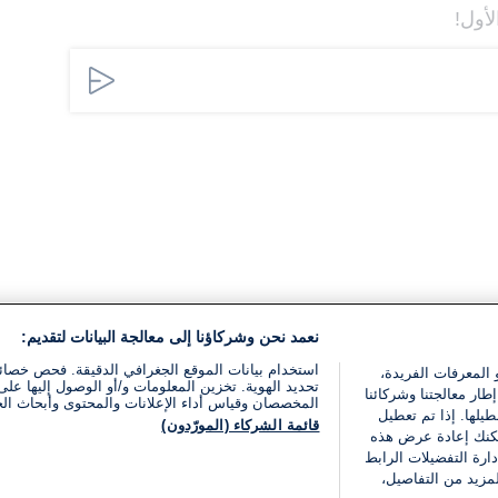
لأول!
نعمد نحن وشركاؤنا إلى معالجة البيانات لتقديم:
استخدام بيانات الموقع الجغرافي الدقيقة. فحص خصا
 المعرفات الفريدة،
تحديد الهوية. تخزين المعلومات و/أو الوصول إليها على 
ار معالجتنا وشركائنا
المخصصان وقياس أداء الإعلانات والمحتوى وأبحاث ال
يلها. إذا تم تعطيل
قائمة الشركاء (المورّدون)
يمكنك إعادة عرض هذه
ارة التفضيلات الرابط
مزيد من التفاصيل،