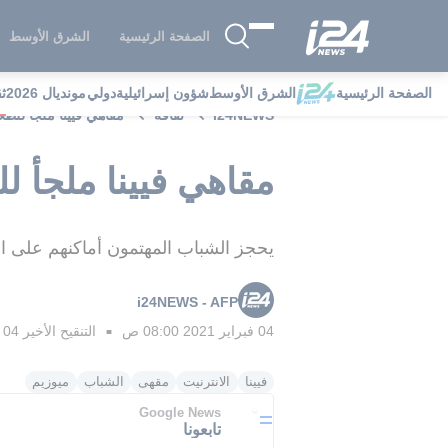
الصفحة الرئيسية
الشرق الأوسط
الصفحة الرئيسية
الشرق الأوسط
شؤون إسرائيلية
دولي
مونديال 2026
ث
i24NEWS
ثقافة
مقاهي فيينا ملجأ للط
مقاهي فيينا ملجأ 
يحجز الشباب المهتمون أماكنهم على ال
i24NEWS - AFP
04 فبراير 2021 08:00 ص
التنقيح الأخير
04 فبراير 2021 12:54 م
■
فيينا
الانترنيت
مقهى
الشباب
ميوزيم
Google News
تابعونا