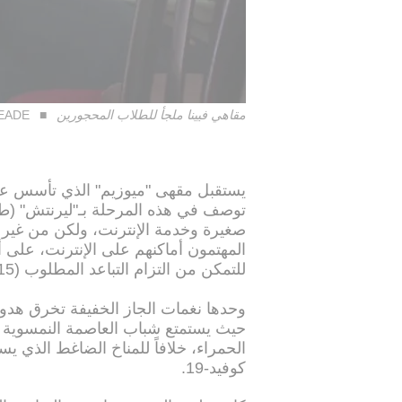
مقاهي فيينا ملجأ للطلاب المحجورين
BEADE
توصف في هذه المرحلة بـ"ليرنتش" (طا
صغيرة وخدمة الإنترنت، ولكن من غير
المهتمون أماكنهم على الإنترنت، على
للتمكن من التزام التباعد المطلوب (15 شخصاً في 300 متر مربع).
وحدها نغمات الجاز الخفيفة تخرق هدوء
حيث يستمتع شباب العاصمة النمسوية با
الحمراء، خلافاً للمناخ الضاغط الذي يس
كوفيد-19.