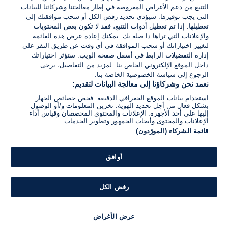
اكتب تعليقًا جديدًا ...
التتبع من دعم الأغراض المعروضة في إطار معالجتنا وشركائنا للبيانات
التي يجب توفيرها. سيؤدي تحديد رفض الكل أو سحب موافقتك إلى
تعطيلها. إذا تم تعطيل أدوات التتبع، فقد لا تكون بعض المحتويات
والإعلانات التي تراها ذا صلة بك. يمكنك إعادة عرض هذه القائمة
لتغيير اختياراتك أو سحب الموافقة في أي وقت عن طريق النقر على
إدارة التفضيلات الرابط في أسفل صفحة الويب. ستؤثر اختياراتك
داخل الموقع الإلكتروني الخاص بنا. لمزيد من التفاصيل، يرجى
الرجوع إلى سياسة الخصوصية الخاصة بنا.
نعمد نحن وشركاؤنا إلى معالجة البيانات لتقديم:
استخدام بيانات الموقع الجغرافي الدقيقة. فحص خصائص الجهاز
بشكل فعال من أجل تحديد الهوية. تخزين المعلومات و/أو الوصول
إليها على أحد الأجهزة. الإعلانات والمحتوى المخصصان وقياس أداء
الإعلانات والمحتوى وأبحاث الجمهور وتطوير الخدمات.
قائمة الشركاء (المورّدون)
أوافق
رفض الكل
عرض الأغراض