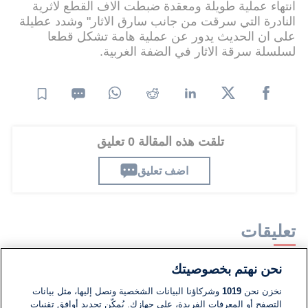
انتهاء عملية طويلة ومعقدة ضبطت الاف القطع لاثرية
النادرة التي سرقت من جانب سارق الاثار" وشدد عطيلة
على ان الحديث يدور عن عملية هامة تشكل قطعا
لسلسلة سرقة الاثار في الضفة الغربية.
تلقت هذه المقالة 0 تعليق
اضف تعليق
تعليقات
نحن نهتم بخصوصيتك
لا توجد تعليقات مكتوبة حتى الآن. كن الأول!
نخزن نحن
1019
وشركاؤنا البيانات الشخصية ونصل إليها، مثل بيانات
التصفح أو المعرفات الفريدة، على جهازك. يُمكّن تحديد أوافق تقنيات