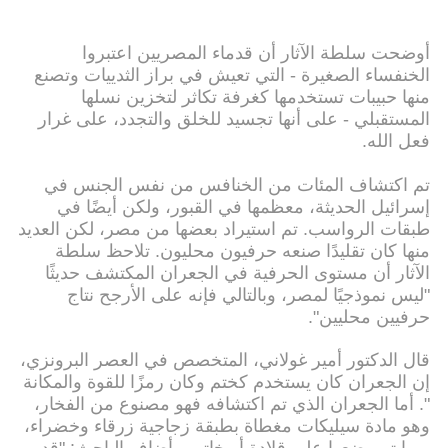
أوضحت سلطة الآثار أن قدماء المصريين اعتبروا
الخنفساء الصغيرة - التي تعيش في براز الثدييات وتصنع
منها حبيبات تستخدمها كغرفة تكاثر لتخزين نسلها
المستقبلي - على أنها تجسيد للخلق والتجدد، على غرار
فعل الله.
تم اكتشاف المئات من الخنافس من نفس الجنس في
إسرائيل الحديثة، معظمها في القبور، ولكن أيضًا في
طبقات الرواسب. تم استيراد بعضها من مصر، لكن العديد
منها كان تقليدًا صنعه حرفيون محليون. تلاحظ سلطة
الآثار أن مستوى الحرفية في الجعران المكتشف حديثًا
"ليس نموذجيًا لمصر، وبالتالي فإنه على الأرجح نتاج
حرفيين محليين".
قال الدكتور أمير غولاني، المتخصص في العصر البرونزي،
إن الجعران كان يستخدم كختم وكان رمزًا للقوة والمكانة
". أما الجعران الذي تم اكتشافه فهو مصنوع من الفخار،
وهو مادة سيليكات مغطاة بطبقة زجاجية زرقاء وخضراء،