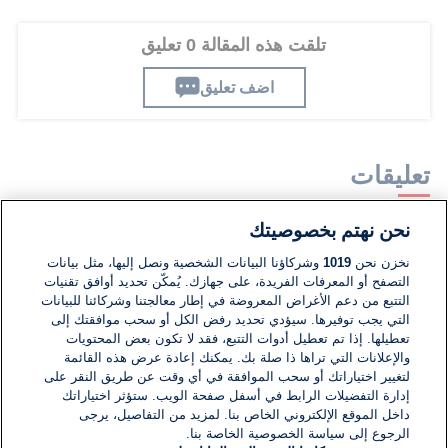
تلقت هذه المقالة 0 تعليق
اضف تعليق
تعليقات
نحن نهتم بخصوصيتك
لا توجد تعليقات مكتوبة حتى الآن. كن الأول!
نخزن نحن
1019
وشركاؤنا البيانات الشخصية ونصل إليها، مثل بيانات
التصفح أو المعرفات الفريدة، على جهازك. يُمكّن تحديد أوافق تقنيات
اكتب تعليقًا جديدًا ...
التتبع من دعم الأغراض المعروضة في إطار معالجتنا وشركائنا للبيانات
التي يجب توفيرها. سيؤدي تحديد رفض الكل أو سحب موافقتك إلى
تعطيلها. إذا تم تعطيل أدوات التتبع، فقد لا تكون بعض المحتويات
والإعلانات التي تراها ذا صلة بك. يمكنك إعادة عرض هذه القائمة
لتغيير اختياراتك أو سحب الموافقة في أي وقت عن طريق النقر على
إدارة التفضيلات الرابط في أسفل صفحة الويب. ستؤثر اختياراتك
داخل الموقع الإلكتروني الخاص بنا. لمزيد من التفاصيل، يرجى
الرجوع إلى سياسة الخصوصية الخاصة بنا.