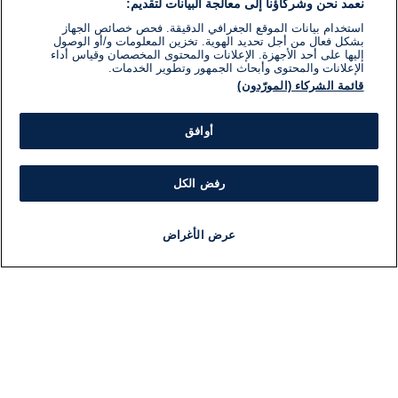
نعمد نحن وشركاؤنا إلى معالجة البيانات لتقديم:
استخدام بيانات الموقع الجغرافي الدقيقة. فحص خصائص الجهاز
بشكل فعال من أجل تحديد الهوية. تخزين المعلومات و/أو الوصول
إليها على أحد الأجهزة. الإعلانات والمحتوى المخصصان وقياس أداء
الإعلانات والمحتوى وأبحاث الجمهور وتطوير الخدمات.
قائمة الشركاء (المورّدون)
أوافق
رفض الكل
عرض الأغراض
أخبار
أخبار هامة
مجانا
مذياع
برنامج
معلومات
فئ
اللجنة التنفيذية i24NEWS
ملخ
برنامج i24NEWS
ال
الاذاعة الحية
شؤو