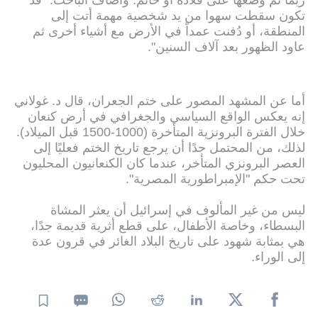
ربما تم وضعها على قلادة أو خاتم. وأضاف الباحث: "قد
تكون سقطت سهوا من يد شخصية مهمة أتت إلى
المنطقة، أو دُفنت عمداً في الأرض مع أشياء أخرى ثم
عاود الظهور بعد آلاف السنين".
أما عن المشهد المصور على ختم الجعران، قال د. غولاني
إنه يعكس الواقع السياسي والجغرافي في أرض كنعان
خلال الفترة البرونزية المتأخرة (1000-1500 قبل الميلاد).
لذلك، من المحتمل جدًا أن يرجع تاريخ الختم فعليًا إلى
العصر البرونزي المتأخر، عندما كان الكنعانيون المحليون
تحت حكم "الإمبراطورية المصرية".
ليس من غير المألوف في إسرائيل أن يعثر المشاة
البسطاء، وخاصة الأطفال، على قطع أثرية قديمة جدًا،
هي بمثابة شهود على تاريخ البلاد الغائر في قرون عدة
إلى الوراء.