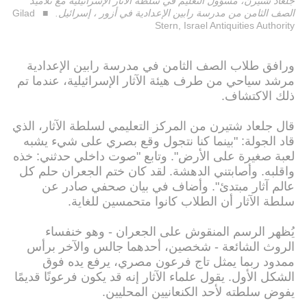
جلعاد شتيرن، مسؤول التعليم في سلطة الآثار الإسرائيلية مع تلاميذ
الصف الثامن من مدرسة رابين الإعدادية في أزور ، إسرائيل.
Gilad
Stern, Israel Antiquities Authority
ورافق طلاب الصف الثامن في مدرسة رابين الإعدادية
مرشد سياحي من طرف هيئة الآثار الإسرائيلية، عندما تم
ذلك الاكتشاف.
قال جلعاد شتيرن من المركز التعليمي لسلطة الآثار، الذي
قاد الجولة: "بينما كنا نتجول وقع بصري على شيء يشبه
لعبة صغيرة على الأرض". وتابع "صوت داخلي حدثني: خذه
واقلبه. وأصابتني الدهشة. لقد كان ختم الجعران حلم كل
عالم آثار مبتدئ". وأضاف في بيان صحفي صادر عن
سلطة الآثار أن الطلاب كانوا متحمسين للغاية.
يُظهر الرسم المنقوش على الجعران - وهو خنفساء
الروث الشائعة - شخصين، أحدهما جالس والآخر برأس
ممدود ربما يمثل تاج فرعون مصري، يرفع يده فوق
الشكل الأول. يقول علماء الآثار إنه قد يكون فرعونًا قديمًا
يفوض سلطته لأحد الكنعانيين المحليين.