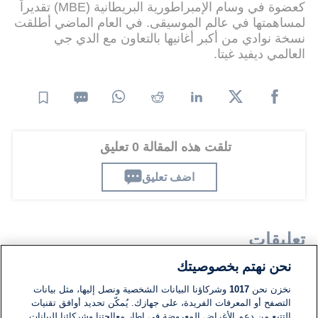
كعضوة في وسام الإمبراطورية البريطانية (MBE) تقديراً
لمساهمتها في عالم الموسيقى. في العام الماضي أطلقت
نسخة نوادي من أكبر أغانيها بالتعاون مع الدي جي
العالمي ديفيد غيتا.
تلقت هذه المقالة 0 تعليق
اضف تعليق
تعليقات
نحن نهتم بخصوصيتك
لا توجد تعليقات مكتوبة حتى الآن. كن الأول!
نخزن نحن
1017
وشركاؤنا البيانات الشخصية ونصل إليها، مثل بيانات
التصفح أو المعرفات الفريدة، على جهازك. يُمكّن تحديد أوافق تقنيات
التتبع من دعم الأغراض المعروضة في إطار معالجتنا وشركائنا للبيانات