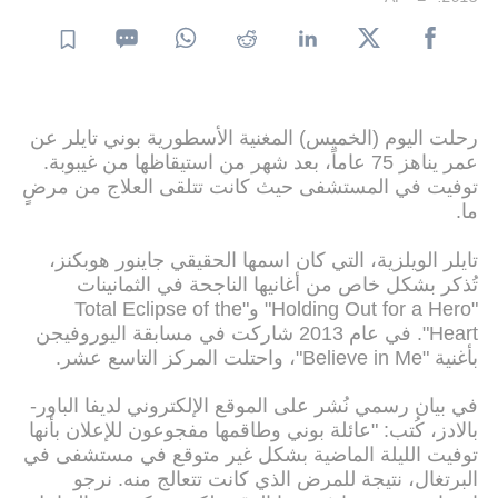
رحلت اليوم (الخميس) المغنية الأسطورية بوني تايلر عن
عمر يناهز 75 عاماً، بعد شهر من استيقاظها من غيبوبة.
توفيت في المستشفى حيث كانت تتلقى العلاج من مرضٍ
ما.
تايلر الويلزية، التي كان اسمها الحقيقي جاينور هوبكنز،
تُذكر بشكل خاص من أغانيها الناجحة في الثمانينات
"Holding Out for a Hero" و"Total Eclipse of the
Heart". في عام 2013 شاركت في مسابقة اليوروفيجن
بأغنية "Believe in Me"، واحتلت المركز التاسع عشر.
في بيان رسمي نُشر على الموقع الإلكتروني لديفا الباور-
بالادز، كُتب: "عائلة بوني وطاقمها مفجوعون للإعلان بأنها
توفيت الليلة الماضية بشكل غير متوقع في مستشفى في
البرتغال، نتيجة للمرض الذي كانت تتعالج منه. نرجو