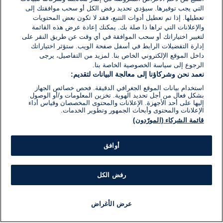
اكتب تعليقًا جديدًا ...
التي يجب توفيرها. سيؤدي تحديد رفض الكل أو سحب موافقتك إلى
تعطيلها. إذا تم تعطيل أدوات التتبع، فقد لا تكون بعض المحتويات
والإعلانات التي تراها ذا صلة بك. يمكنك إعادة عرض هذه القائمة
لتغيير اختياراتك أو سحب الموافقة في أي وقت عن طريق النقر على
إدارة التفضيلات الرابط في أسفل صفحة الويب. ستؤثر اختياراتك
داخل الموقع الإلكتروني الخاص بنا. لمزيد من التفاصيل، يرجى
الرجوع إلى سياسة الخصوصية الخاصة بنا.
نعمد نحن وشركاؤنا إلى معالجة البيانات لتقديم:
استخدام بيانات الموقع الجغرافي الدقيقة. فحص خصائص الجهاز
بشكل فعال من أجل تحديد الهوية. تخزين المعلومات و/أو الوصول
إليها على أحد الأجهزة. الإعلانات والمحتوى المخصصان وقياس أداء
الإعلانات والمحتوى وأبحاث الجمهور وتطوير الخدمات.
قائمة الشركاء (المورّدون)
أوافق
رفض الكل
عرض الأغراض
أخبار
أخبار هامة
مجانا
مذياع
برنامج