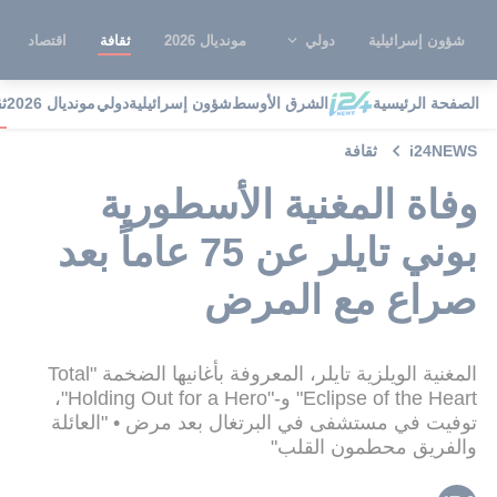
شؤون إسرائيلية
دولي
مونديال 2026
ثقافة
اقتصاد
الصفحة الرئيسية
الشرق الأوسط
شؤون إسرائيلية
دولي
مونديال 2026
ث
i24NEWS
ثقافة
وفاة المغنية الأسطورية
بوني تايلر عن 75 عاماً بعد
صراع مع المرض
المغنية الويلزية تايلر، المعروفة بأغانيها الضخمة "Total
Eclipse of the Heart" و-"Holding Out for a Hero"،
توفيت في مستشفى في البرتغال بعد مرض • "العائلة
والفريق محطمون القلب"