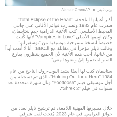
بوني تايلر
Alastair Grant/AP
أكبر أغنياتها الناجحة، "Total Eclipse of the Heart"،
صدرت عام 1983 وتصدرت قوائم الأغاني على جانبي
المحيط الأطلسي. كتب الأغنية الدرامية جيم شتاينمان،
وكان اسمها الأصلي "Vampires in Love" لأنها كُتبت
خصيصاً لنسخة مسرحية موسيقية من "نوسفيراتو".
وقالت تايلر مؤخراً في مقابلة مع الـBBC: "أنا لا أتعب أبداً
من غنائها، أحب هذه الأغنية لأن الجميع ينتظرون بفارغ
الصبر لينضموا إليّ ويغنوها معي".
ستاينمان كتب لها أيضًا نشيد البوب-روك الناجح من عام
1984 "Holding Out for a Hero"، الذي تم تسجيله من
أجل موسيقى فيلم "Footloose" ونال شهرة متجددة بعد
سنوات في فيلم "Shrek 2".
خلال مسيرتها المهنية اللامعة، تم ترشيح تايلر لعدد من
جوائز الغرامي. في عام 2023 مُنحت لقب شرفي