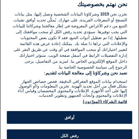
نحن نهتم بخصوصيتك
لا توجد تعليقات مكتوبة حتى الآن. كن الأول!
نخزن نحن
1019
وشركاؤنا البيانات الشخصية ونصل إليها، مثل بيانات
التصفح أو المعرفات الفريدة، على جهازك. يُمكّن تحديد أوافق تقنيات
اكتب تعليقًا جديدًا ...
التتبع من دعم الأغراض المعروضة في إطار معالجتنا وشركائنا للبيانات
التي يجب توفيرها. سيؤدي تحديد رفض الكل أو سحب موافقتك إلى
تعطيلها. إذا تم تعطيل أدوات التتبع، فقد لا تكون بعض المحتويات
والإعلانات التي تراها ذا صلة بك. يمكنك إعادة عرض هذه القائمة
لتغيير اختياراتك أو سحب الموافقة في أي وقت عن طريق النقر على
إدارة التفضيلات الرابط في أسفل صفحة الويب. ستؤثر اختياراتك
داخل الموقع الإلكتروني الخاص بنا. لمزيد من التفاصيل، يرجى
الرجوع إلى سياسة الخصوصية الخاصة بنا.
نعمد نحن وشركاؤنا إلى معالجة البيانات لتقديم:
استخدام بيانات الموقع الجغرافي الدقيقة. فحص خصائص الجهاز
بشكل فعال من أجل تحديد الهوية. تخزين المعلومات و/أو الوصول
إليها على أحد الأجهزة. الإعلانات والمحتوى المخصصان وقياس أداء
الإعلانات والمحتوى وأبحاث الجمهور وتطوير الخدمات.
قائمة الشركاء (المورّدون)
أوافق
رفض الكل