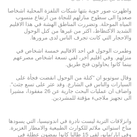
واظهرت صور جوية بثتها شبكات التلفزة المحلية اشخاصا
صعدوا الى سطوح منازلهم للنجاة من ارتفاع منسوب
المياه الموحلة. وتضررت المناطق الهشة في هذا الاقليم
الشديد الاكتظاظ، اكثر من غيرها من كتل الوحول
والاحجار التي كانت تجرف الناس لدى مرورها.
وطمرت الوحول في احد الاقاليم خمسة اشخاص في
منزلهم. وفي اقليم آخر، لقي تسعة اشخاص مصرعهم
بينما كانوا يحاولون فتح طريق.
وقال سوتوبو ان "كتلة من الوحول انقضت فجأة على
السيارات والناس في الشارع. وقد عثر على تسع جثث".
واضاف ان عمليات البحث جارية عن 26 مفقودا، مشيرا
الى تجهيز ملاجىء مؤقتة للمشردين.
وانزلاقات التربة ليست نادرة في اندونيسيا، التي يسودها
مناخ استوائي ملائم للكوارث الطبيعية والامطار الغزيرة.
وفي ايار/مايو، لقي 15 طالبا كانوا يمضون عطلة في