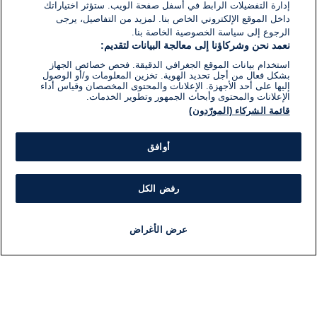
إدارة التفضيلات الرابط في أسفل صفحة الويب. ستؤثر اختياراتك
داخل الموقع الإلكتروني الخاص بنا. لمزيد من التفاصيل، يرجى
الرجوع إلى سياسة الخصوصية الخاصة بنا.
نعمد نحن وشركاؤنا إلى معالجة البيانات لتقديم:
استخدام بيانات الموقع الجغرافي الدقيقة. فحص خصائص الجهاز
بشكل فعال من أجل تحديد الهوية. تخزين المعلومات و/أو الوصول
إليها على أحد الأجهزة. الإعلانات والمحتوى المخصصان وقياس أداء
الإعلانات والمحتوى وأبحاث الجمهور وتطوير الخدمات.
قائمة الشركاء (المورّدون)
أوافق
رفض الكل
عرض الأغراض
أخبار
أخبار هامة
مجانا
مذياع
برنامج
معلومات
فئ