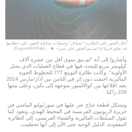
آمال العثور على الطائرة "تتضاءل" وعمليات محاولة العثور على حطامها
قد تعلق قريبا إذا لم يتم العثور على شيء
- (Fugro/AFP/File)
وأشاروا إلى أنه "لم يبق سوى أقل من عشرة آلاف
كيلومتر مربع للبحث فيها في قطاع العمليات الذي يحتل
الأولوية". وكانت طائرة البويتغ 777 للخطوط الجوية
الماليزية اختفت دون إثر في الثامن من آذار/مارس 2014
بعيد اقلاعها من كوالالمبور متوجهة إلى بكين، وعلى متنها
239 راكبا.
وتشكل قطعة جناح عثر عليها في تموز/يوليو الماضي في
جزيرة لاريونيون الفرنسية في المحيط الهندي، وتعود كما
تقول السلطات الماليزية والقضاء الفرنسي، إلى الطائرة
المفقودة، الدليل الوحيد حتى الآن إلى أنها تحطمت.