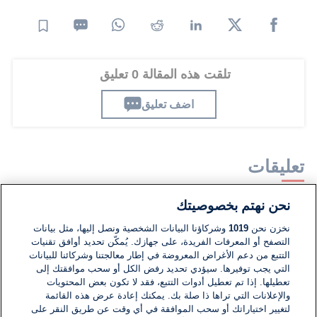
تلقت هذه المقالة 0 تعليق
اضف تعليق
تعليقات
نحن نهتم بخصوصيتك
لا توجد تعليقات مكتوبة حتى الآن. كن الأول!
نخزن نحن
1019
وشركاؤنا البيانات الشخصية ونصل إليها، مثل بيانات
التصفح أو المعرفات الفريدة، على جهازك. يُمكّن تحديد أوافق تقنيات
اكتب تعليقًا جديدًا ...
التتبع من دعم الأغراض المعروضة في إطار معالجتنا وشركائنا للبيانات
التي يجب توفيرها. سيؤدي تحديد رفض الكل أو سحب موافقتك إلى
تعطيلها. إذا تم تعطيل أدوات التتبع، فقد لا تكون بعض المحتويات
والإعلانات التي تراها ذا صلة بك. يمكنك إعادة عرض هذه القائمة
لتغيير اختياراتك أو سحب الموافقة في أي وقت عن طريق النقر على