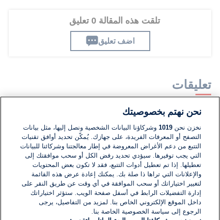
تلقت هذه المقالة 0 تعليق
اضف تعليق
تعليقات
نحن نهتم بخصوصيتك
لا توجد تعليقات مكتوبة حتى الآن. كن الأول!
نخزن نحن
1019
وشركاؤنا البيانات الشخصية ونصل إليها، مثل بيانات
التصفح أو المعرفات الفريدة، على جهازك. يُمكّن تحديد أوافق تقنيات
اكتب تعليقًا جديدًا ...
التتبع من دعم الأغراض المعروضة في إطار معالجتنا وشركائنا للبيانات
التي يجب توفيرها. سيؤدي تحديد رفض الكل أو سحب موافقتك إلى
تعطيلها. إذا تم تعطيل أدوات التتبع، فقد لا تكون بعض المحتويات
والإعلانات التي تراها ذا صلة بك. يمكنك إعادة عرض هذه القائمة
لتغيير اختياراتك أو سحب الموافقة في أي وقت عن طريق النقر على
إدارة التفضيلات الرابط في أسفل صفحة الويب. ستؤثر اختياراتك
داخل الموقع الإلكتروني الخاص بنا. لمزيد من التفاصيل، يرجى
الرجوع إلى سياسة الخصوصية الخاصة بنا.