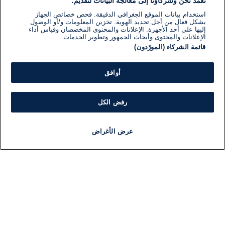
نعمد نحن وشركاؤنا إلى معالجة البيانات لتقديم:
استخدام بيانات الموقع الجغرافي الدقيقة. فحص خصائص الجهاز
بشكل فعال من أجل تحديد الهوية. تخزين المعلومات و/أو الوصول
إليها على أحد الأجهزة. الإعلانات والمحتوى المخصصان وقياس أداء
الإعلانات والمحتوى وأبحاث الجمهور وتطوير الخدمات.
قائمة الشركاء (المورّدون)
أوافق
رفض الكل
عرض الأغراض
أخبار
أخبار هامة
مجانا
مذياع
برنامج
معلومات
فئ
اللجنة التنفيذية i24NEWS
ملخ
برنامج i24NEWS
ال
الاذاعة الحية
شؤو
حياة مهنية
دو