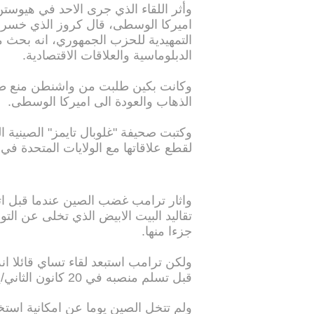
وأثر اللقاء الذي جرى الاحد في هيوس
اميركا الوسطى، قال كروز الذي خسر ام
التمهيدية للحزب الجمهوري، انه بحث مع
الدبلوماسية والعلاقات الاقتصادية.
وكانت بكين طلبت من واشنطن منع طائ
الذهاب والعودة الى اميركا الوسطى.
وكتبت صحيفة "غلوبال تايمز" الصينية ا
لقطع علاقاتها مع الولايات المتحدة ف
واثار ترامب غضب الصين عندما قبل اتصال
تقاليد البيت الابيض الذي تخلى عن الت
جزءا منها.
ولكن ترامب استبعد لقاء تساي قائلا انه
قبل تسلم منصبه في 20 كانون الثاني/يناير.
ولم تتخل الصين يوما عن امكانية استخ