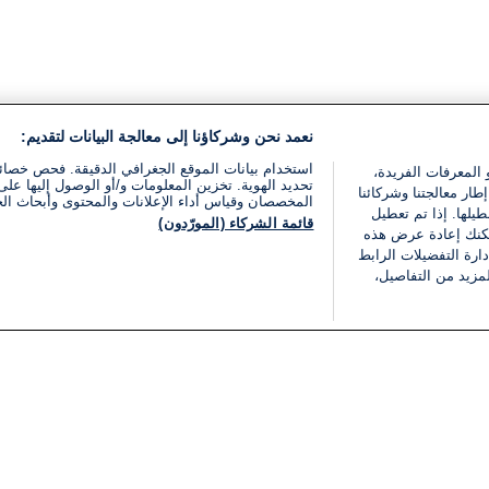
نعمد نحن وشركاؤنا إلى معالجة البيانات لتقديم:
استخدام بيانات الموقع الجغرافي الدقيقة. فحص خصا
 المعرفات الفريدة،
تحديد الهوية. تخزين المعلومات و/أو الوصول إليها على 
ار معالجتنا وشركائنا
المخصصان وقياس أداء الإعلانات والمحتوى وأبحاث ال
يلها. إذا تم تعطيل
قائمة الشركاء (المورّدون)
يمكنك إعادة عرض هذه
ارة التفضيلات الرابط
مزيد من التفاصيل،
مجانا
فئات
قانوني
ملخص الأخبار
شروط الخدمة
الشرق الأوسط
سياسة خاصة
شؤون إسرائيلية
شروط وأحكام الإعلان