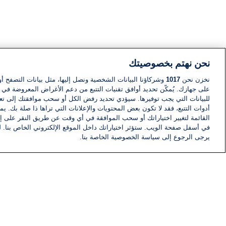
نحن نهتم بخصوصيتك
نخزن نحن
1017
وشركاؤنا البيانات الشخصية ونصل إليها، مثل بيانات التصفح أو
على جهازك. يُمكّن تحديد أوافق تقنيات التتبع من دعم الأغراض المعروضة في إط
للبيانات التي يجب توفيرها. سيؤدي تحديد رفض الكل أو سحب موافقتك إلى تعط
أدوات التتبع، فقد لا تكون بعض المحتويات والإعلانات التي تراها ذا صلة بك. 
القائمة لتغيير اختياراتك أو سحب الموافقة في أي وقت عن طريق النقر على إد
في أسفل صفحة الويب. ستؤثر اختياراتك داخل الموقع الإلكتروني الخاص بنا. ل
يرجى الرجوع إلى سياسة الخصوصية الخاصة بنا.
أخبار
أخبار هامة
معلومات
اللجنة التنفيذية i24NEWS
برنامج i24NEWS
الاذاعة الحية