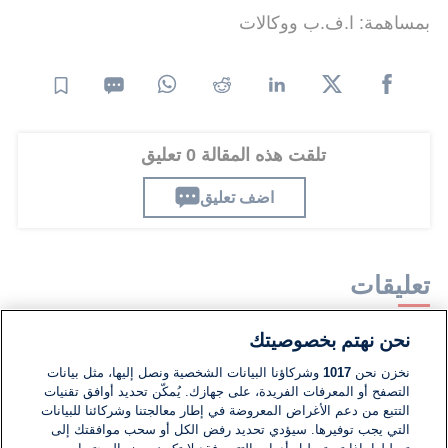
بمساهمة: ا.ف.ب ووكالات
تلقت هذه المقالة 0 تعليق
اضف تعليق
تعليقات
نحن نهتم بخصوصيتك
لا توجد تعليقات مكتوبة حتى الآن. كن الأول!
نخزن نحن
1017
وشركاؤنا البيانات الشخصية ونصل إليها، مثل بيانات
التصفح أو المعرفات الفريدة، على جهازك. يُمكّن تحديد أوافق تقنيات
اكتب تعليقًا جديدًا ...
التتبع من دعم الأغراض المعروضة في إطار معالجتنا وشركائنا للبيانات
التي يجب توفيرها. سيؤدي تحديد رفض الكل أو سحب موافقتك إلى