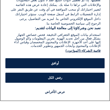
تعطيلها. إذا تم تعطيل أدوات التتبع، فقد لا تكون بعض المحتويات
والإعلانات التي تراها ذا صلة بك. يمكنك إعادة عرض هذه القائمة
لتغيير اختياراتك أو سحب الموافقة في أي وقت عن طريق النقر على
إدارة التفضيلات الرابط في أسفل صفحة الويب. ستؤثر اختياراتك
داخل الموقع الإلكتروني الخاص بنا. لمزيد من التفاصيل، يرجى
الرجوع إلى سياسة الخصوصية الخاصة بنا.
نعمد نحن وشركاؤنا إلى معالجة البيانات لتقديم:
استخدام بيانات الموقع الجغرافي الدقيقة. فحص خصائص الجهاز
بشكل فعال من أجل تحديد الهوية. تخزين المعلومات و/أو الوصول
إليها على أحد الأجهزة. الإعلانات والمحتوى المخصصان وقياس أداء
الإعلانات والمحتوى وأبحاث الجمهور وتطوير الخدمات.
قائمة الشركاء (المورّدون)
أوافق
رفض الكل
عرض الأغراض
أخبار
أخبار هامة
مجانا
مذياع
برنامج