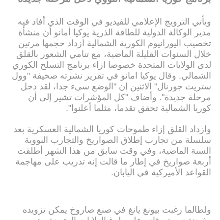
ويأتي الترويج الإعلامي للفيديو في الوقت الذي أفاد فيه
مدير الوكالة الدولية للطاقة الذرية يوكيا أمانو أن منشأة
تخصيب اليورانيوم الكورية الشمالية ازداد حجمها مرتين
خلال السنوات القليلة الماضية، مع تنامي الشعور بالقلق
لدى الولايات المتحدة خصوصا ازاء برنامج التسلح الكوري
الشمالي. وقال يوكيا امانو في تقرير نشرته صحيفة "وول
ستريت جورنال" الاثنين إن "الوضع سيء جدا، لقد دخل
مرحلة جديدة". وأضاف "كل المؤشرات تشير إلى أن
كوريا الشمالية تحقق تقدما، مثلما أعلنوا".
وازداد القلق إزاء طموحات كوريا الشمالية العسكرية بعد
سلسلة من تجارب إطلاق الصواريخ والتجارب النووية
السنة الماضية، وفي وقت سابق من هذا الشهر أطلقت
أربعة صواريخ في إطار ما قالت إنه تدريب على مهاجمة
القواعد الأميركية في اليابان.
ولطالما رغبت بيونغ يانغ في صنع صاروخ يمكن تزويده