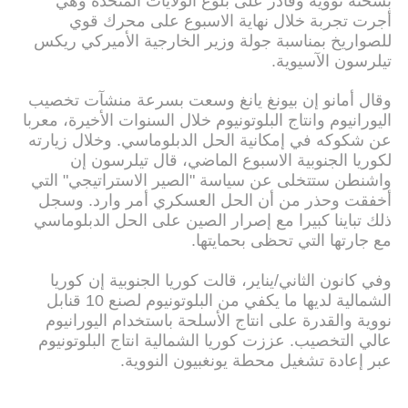
بشحنة نووية وقادر على بلوغ الولايات المتحدة وهي
أجرت تجربة خلال نهاية الاسبوع على محرك قوي
للصواريخ بمناسبة جولة وزير الخارجية الأميركي ريكس
تيلرسون الآسيوية.
وقال أمانو إن بيونغ يانغ وسعت بسرعة منشآت تخصيب
اليورانيوم وانتاج البلوتونيوم خلال السنوات الأخيرة، معربا
عن شكوكه في إمكانية الحل الدبلوماسي. وخلال زيارته
لكوريا الجنوبية الاسبوع الماضي، قال تيلرسون إن
واشنطن ستتخلى عن سياسة "الصير الاستراتيجي" التي
أخفقت وحذر من أن الحل العسكري أمر وارد. وسجل
ذلك تباينا كبيرا مع إصرار الصين على الحل الدبلوماسي
مع جارتها التي تحظى بحمايتها.
وفي كانون الثاني/يناير، قالت كوريا الجنوبية إن كوريا
الشمالية لديها ما يكفي من البلوتونيوم لصنع 10 قنابل
نووية والقدرة على انتاج الأسلحة باستخدام اليورانيوم
عالي التخصيب. عززت كوريا الشمالية انتاج البلوتونيوم
عبر إعادة تشغيل محطة يونغبيون النووية.