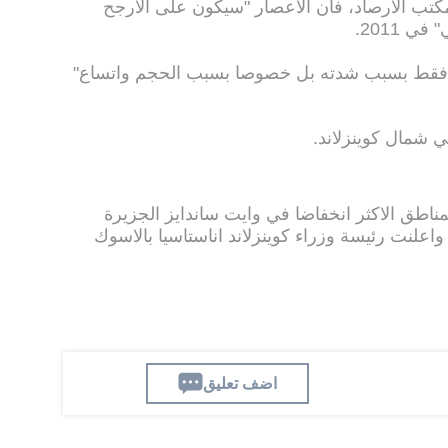
تب الارصاد، فان الاعصار "سيكون على الارجح
ي 2011.
س فقط بسبب شدته بل خصوصا بسبب الحجم واتساع"
ناطق الاكثر انخفاضا في وايت ساندايز الجزيرة
م. واعلنت رئيسة وزراء كوينزلاند اناستاسيا بالاسوك
اضف تعليق