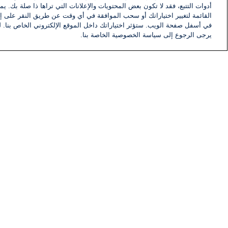
أدوات التتبع، فقد لا تكون بعض المحتويات والإعلانات التي تراها ذا صلة بك. 
القائمة لتغيير اختياراتك أو سحب الموافقة في أي وقت عن طريق النقر على إد
في أسفل صفحة الويب. ستؤثر اختياراتك داخل الموقع الإلكتروني الخاص بنا. ل
يرجى الرجوع إلى سياسة الخصوصية الخاصة بنا.
أخبار
أخبار هامة
معلومات
اللجنة التنفيذية i24NEWS
برنامج i24NEWS
الاذاعة الحية
حياة مهنية
اتصال
خريطة الموقع