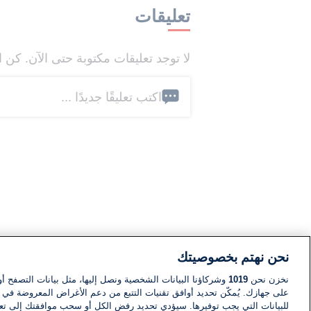
تعليقات
لا توجد تعليقات مكتوبة حتى الآن. كن ا
اكتب تعليقًا جديدًا ...
نحن نهتم بخصوصيتك
نخزن نحن
1019
وشركاؤنا البيانات الشخصية ونصل إليها، مثل بيانات التصفح أو
على جهازك. يُمكّن تحديد أوافق تقنيات التتبع من دعم الأغراض المعروضة في إط
للبيانات التي يجب توفيرها. سيؤدي تحديد رفض الكل أو سحب موافقتك إلى تعط