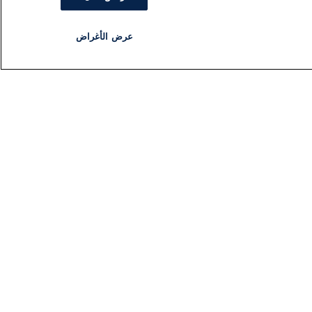
عرض الأغراض
مذياع
برنامج
تابعنا
اشترك في النشرة الإخبارية