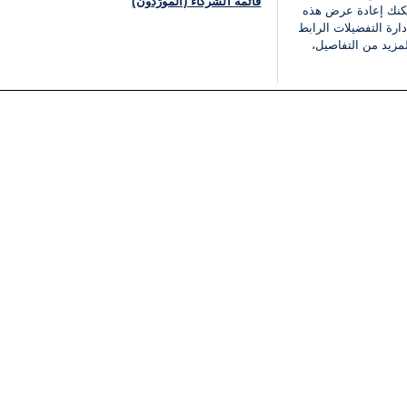
قائمة الشركاء (المورّدون)
يمكنك إعادة عرض هذه
ارة التفضيلات الرابط
مزيد من التفاصيل،
مجانا
فئات
قانوني
ملخص الأخبار
شروط الخدمة
الشرق الأوسط
سياسة خاصة
شؤون إسرائيلية
شروط وأحكام الإعلان
دولي
إعلان إمكانية الوصول
مونديال 2026
إدارة التفضيلات
ثقافة
قائمة ملفات تعريف الارتباط
اقتصاد
رياضة
الحرب في إسرائيل