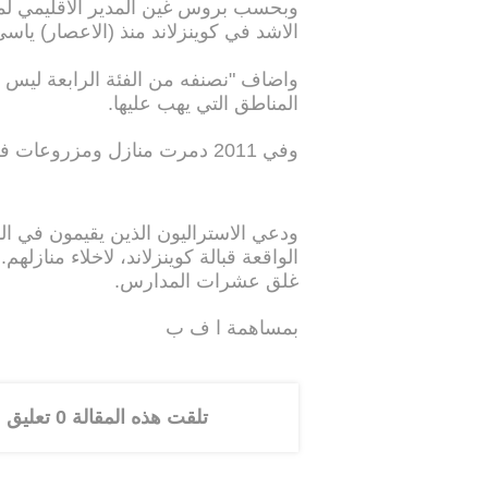
وبحسب بروس غين المدير الاقليمي لمك
الاشد في كوينزلاند منذ (الاعصار) ياسي" ف
واضاف "نصنفه من الفئة الرابعة لي
المناطق التي يهب عليها.
وفي 2011 دمرت منازل ومزروعات في شمال كوينزلاند.
ودعي الاستراليون الذين يقيمون في الم
الواقعة قبالة كوينزلاند، لاخلاء منازله
غلق عشرات المدارس.
بمساهمة ا ف ب
تلقت هذه المقالة 0 تعليق