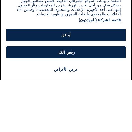
استخدام بيانات الموقع الجغرافي الدقيقة. فحص خصائص الجهاز
علاقة لي بهذا الأمر". وأضاف "نقترح تعديلات ليس
بشكل فعال من أجل تحديد الهوية. تخزين المعلومات و/أو الوصول
لخمس سنوات أو عشر، لكن لثلاثين أو خمسين عاما على
إليها على أحد الأجهزة. الإعلانات والمحتوى المخصصان وقياس أداء
الإعلانات والمحتوى وأبحاث الجمهور وتطوير الخدمات.
الأقل".
قائمة الشركاء (المورّدون)
أوافق
رفض الكل
تلقت هذه المقالة 0 تعليق
اضف تعليق
عرض الأغراض
أخبار
أخبار هامة
مجانا
مذياع
برنامج
تعليقات
لا توجد تعليقات مكتوبة حتى الآن. كن الأول!
اكتب تعليقًا جديدًا ...