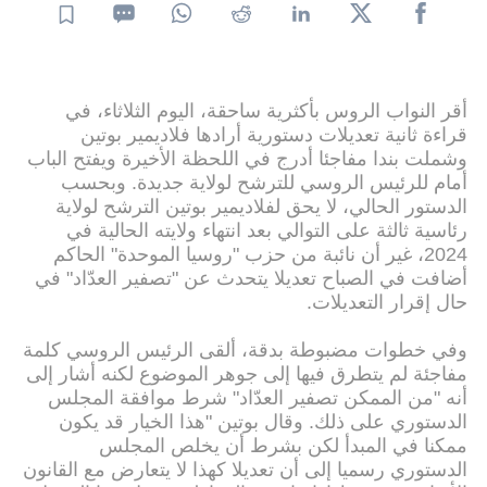
أقر النواب الروس بأكثرية ساحقة، اليوم الثلاثاء، في
قراءة ثانية تعديلات دستورية أرادها فلاديمير بوتين
وشملت بندا مفاجئا أدرج في اللحظة الأخيرة ويفتح الباب
أمام للرئيس الروسي للترشح لولاية جديدة. وبحسب
الدستور الحالي، لا يحق لفلاديمير بوتين الترشح لولاية
رئاسية ثالثة على التوالي بعد انتهاء ولايته الحالية في
2024، غير أن نائبة من حزب "روسيا الموحدة" الحاكم
أضافت في الصباح تعديلا يتحدث عن "تصفير العدّاد" في
حال إقرار التعديلات.
وفي خطوات مضبوطة بدقة، ألقى الرئيس الروسي كلمة
مفاجئة لم يتطرق فيها إلى جوهر الموضوع لكنه أشار إلى
أنه "من الممكن تصفير العدّاد" شرط موافقة المجلس
الدستوري على ذلك. وقال بوتين "هذا الخيار قد يكون
ممكنا في المبدأ لكن بشرط أن يخلص المجلس
الدستوري رسميا إلى أن تعديلا كهذا لا يتعارض مع القانون