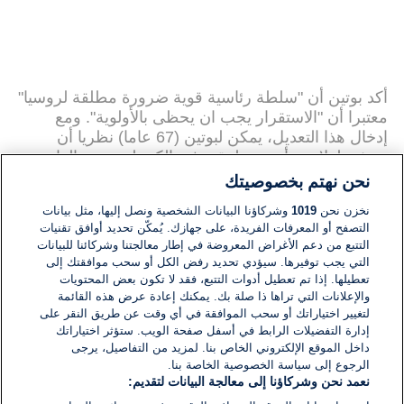
أكد بوتين أن "سلطة رئاسية قوية ضرورة مطلقة لروسيا"
معتبرا أن "الاستقرار يجب ان يحظى بالأولوية". ومع
إدخال هذا التعديل، يمكن لبوتين (67 عاما) نظريا أن
يترشح لولايتين أخريين ليبقى في الكرملين حتى العام
2036. وقد أقر أعضاء مجلس الدوما الروسي الإصلاحات
نحن نهتم بخصوصيتك
بأكثرية 382 نائبا في مقابل امتناع 44 عن التصويت ومن
نخزن نحن
1019
وشركاؤنا البيانات الشخصية ونصل إليها، مثل بيانات
دون أي صوت معارض. وتقام الأربعاء قراءة ثالثة أقل
التصفح أو المعرفات الفريدة، على جهازك. يُمكّن تحديد أوافق تقنيات
أهمية قبل إحالة هذه التعديلات في اليوم نفسه إلى
التتبع من دعم الأغراض المعروضة في إطار معالجتنا وشركائنا للبيانات
مجلس الشيوخ للموافقة، في خطوة ترتدي طابعا شكليا.
التي يجب توفيرها. سيؤدي تحديد رفض الكل أو سحب موافقتك إلى
تعطيلها. إذا تم تعطيل أدوات التتبع، فقد لا تكون بعض المحتويات
هذه المراجعة الدستورية التي أعلن عنها بوتين بصورة
والإعلانات التي تراها ذا صلة بك. يمكنك إعادة عرض هذه القائمة
مفاجئة في كانون الثاني/يناير، هي الأولى منذ إقرار
لتغيير اختياراتك أو سحب الموافقة في أي وقت عن طريق النقر على
إدارة التفضيلات الرابط في أسفل صفحة الويب. ستؤثر اختياراتك
الدستور سنة 1993 كما أنها تصنف على نطاق واسع على
داخل الموقع الإلكتروني الخاص بنا. لمزيد من التفاصيل، يرجى
أنها مسعى لتحضير فترة ما بعد 2024 موعد انتهاء آخر
الرجوع إلى سياسة الخصوصية الخاصة بنا.
ولاياته الرئاسية. وكان بوتين نفى قبل أيام أن تكون هذه
نعمد نحن وشركاؤنا إلى معالجة البيانات لتقديم:
الإصلاحات لتعزيز موقعه بعد نهاية ولايته، قائلا إن "لا