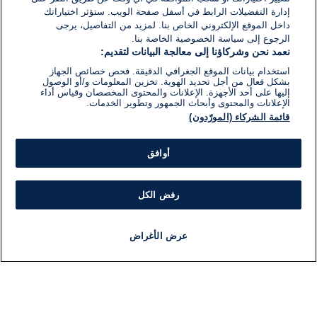
إدارة التفضيلات الرابط في أسفل صفحة الويب. ستؤثر اختياراتك
داخل الموقع الإلكتروني الخاص بنا. لمزيد من التفاصيل، يرجى
الرجوع إلى سياسة الخصوصية الخاصة بنا.
نعمد نحن وشركاؤنا إلى معالجة البيانات لتقديم:
استخدام بيانات الموقع الجغرافي الدقيقة. فحص خصائص الجهاز
بشكل فعال من أجل تحديد الهوية. تخزين المعلومات و/أو الوصول
إليها على أحد الأجهزة. الإعلانات والمحتوى المخصصان وقياس أداء
الإعلانات والمحتوى وأبحاث الجمهور وتطوير الخدمات.
قائمة الشركاء (المورّدون)
أوافق
رفض الكل
عرض الأغراض
أخبار
أخبار هامة
مجانا
مذياع
برنامج
معلومات
فئ