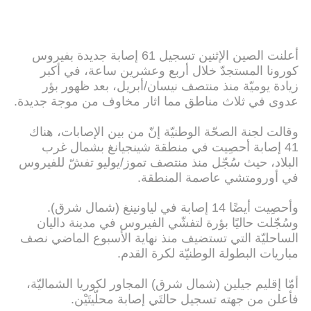
أعلنت الصين الإثنين تسجيل 61 إصابة جديدة بفيروس
كورونا المستجدّ خلال أربع وعشرين ساعة، في أكبر
زيادة يوميّة منذ منتصف نيسان/أبريل، بعد ظهور بؤر
عدوى في ثلاث مناطق مما اثار مخاوف من موجة جديدة.
وقالت لجنة الصحّة الوطنيّة إنّ من بين الإصابات، هناك
41 إصابة أحصِيت في منطقة شينجيانغ بشمال غرب
البلاد، حيث سُجّل منذ منتصف تموز/يوليو تفشّ للفيروس
في أورومتشي عاصمة المنطقة.
وأحصِيت أيضًا 14 إصابة في لياونينغ (شمال شرق).
وسُجّلت حاليًا بؤرة لتفشّي الفيروس في مدينة داليان
الساحليّة التي تستضيف منذ نهاية الأسبوع الماضي نصف
مباريات البطولة الوطنيّة لكرة القدم.
أمّا إقليم جيلين (شمال شرق) المجاور لكوريا الشماليّة،
فأعلن من جهته تسجيل حالتَي إصابة محلّيتَيْن.