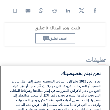
تلقت هذه المقالة 0 تعليق
اضف تعليق
تعليقات
نحن نهتم بخصوصيتك
لا توجد تعليقات مكتوبة حتى الآن. كن الأول!
نخزن نحن
1019
وشركاؤنا البيانات الشخصية ونصل إليها، مثل بيانات
التصفح أو المعرفات الفريدة، على جهازك. يُمكّن تحديد أوافق تقنيات
اكتب تعليقًا جديدًا ...
التتبع من دعم الأغراض المعروضة في إطار معالجتنا وشركائنا للبيانات
التي يجب توفيرها. سيؤدي تحديد رفض الكل أو سحب موافقتك إلى
تعطيلها. إذا تم تعطيل أدوات التتبع، فقد لا تكون بعض المحتويات
والإعلانات التي تراها ذا صلة بك. يمكنك إعادة عرض هذه القائمة
لتغيير اختياراتك أو سحب الموافقة في أي وقت عن طريق النقر على